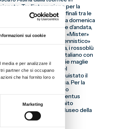
ionato. Tra l’interruzione per la
della Lega del Sud, le cui finali tra le
mpione della Lega del Nord da domenica
in casa la finale nazionale d’andata,
r la formazione allenata da «Mister»
Informazioni sui cookie
8 giorni, dal successo «tennistico»
tro di ritorno con il Savoia, i rossoblù
ico sodalizio calcistico italiano con
trice di cucire sulle proprie maglie
l media e per analizzare il
o successivo all’inizio del
ostri partner che si occupano
, il record di aver conquistato il
azioni che hai fornito loro o
to la certezza matematica. Per la
 squadre (per il ripescaggio
a
ex aequo
con Milan e Juventus
 settembre 1947 ed era finito
Marketing
torico Scientifico del Museo della