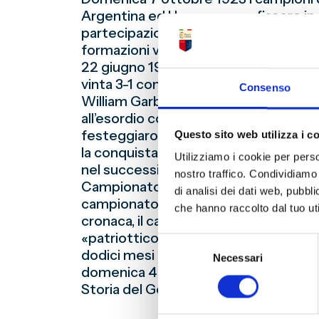
Argentina ed Uruguay, sconfissero in ca
partecipazione della Nazionale Italiana a
formazioni vincenti dei due gironi di
22 giugno 1924, dovette attendere l’ul
vinta 3-1 contro il Savoia, in quello 
Consenso
William Garbutt. Domenica 7 settembr
all’esordio contro i nerostellati monfer
festeggiarono nel modo migliore il tre
Questo sito web utilizza i c
la conquista del nono titolo nazionale
Utilizziamo i cookie per perso
nel successivo campionato lo scudetto 
nostro traffico. Condividiamo 
Campionato di Serie A 2019/2020 (Parm
di analisi dei dati web, pubbl
campionato italiano più lungo passer
che hanno raccolto dal tuo uti
cronaca, il campionato «a girone unico
«patriottico» della Triestina, finit
Selezione
dodici mesi dopo) del 1947/1948, vint
Necessari
del
domenica 4 luglio 1948, a 294 giorni d
consenso
Storia del Genoa)