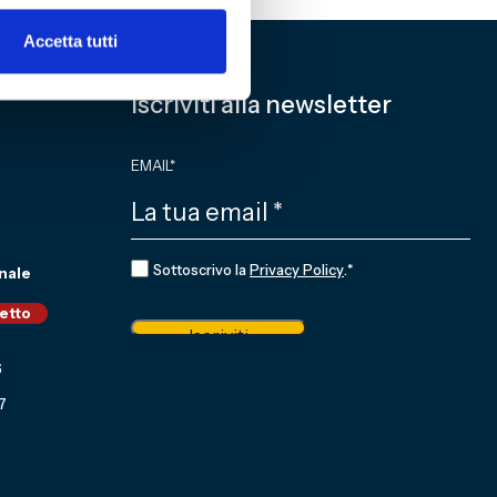
Accetta tutti
Iscriviti alla newsletter
EMAIL
*
CONSENSO
*
Sottoscrivo la
Privacy Policy
.
*
nale
ietto
Iscriviti
6
7