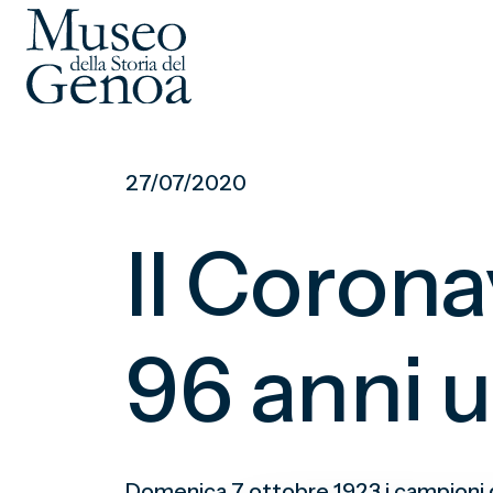
Vai
al
27/07/2020
contenuto
principale
Il Corona
96 anni 
Domenica 7 ottobre 1923 i campioni d’It