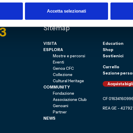
Accetta selezionati
3
Sitemap
VISITA
Education
ESPLORA
Shop
Mostre e percorsi
Sostienici
Eventi
Carrello
Genoa CFC
Sezione perso
Collezione
Cultural Heritage
Acquista bigl
COMMUNITY
Fondazione
CF 0163416099
Associazione Club
Genoani
REA GE - 42792
Partner
NEWS