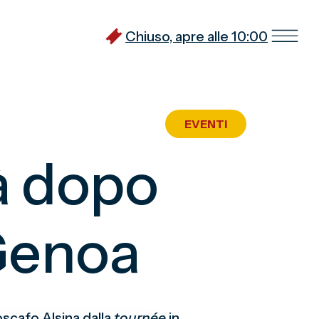
Chiuso, apre alle 10:00
EVENTI
rà dopo
 Genoa
oscafo Alsina dalla
tournée
in