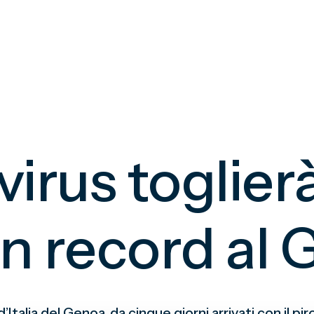
virus toglie
un record al
alia del Genoa, da cinque giorni arrivati con il pir