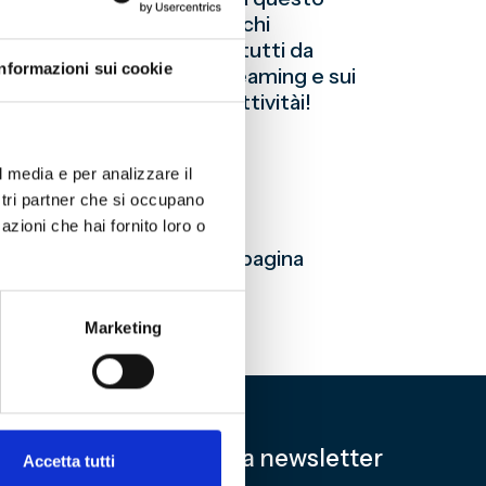
, castelli, planetari e parchi
sione unica per scoprirli tutti da
Informazioni sui cookie
puntamenti in diretta streaming e sui
seo del Genoa con due attivitài!
l media e per analizzare il
ostra pagina instagram
ostri partner che si occupano
azioni che hai fornito loro o
 / Ci vediamo sulla nostra pagina
s.it
Buon divertimento!
Marketing
Iscriviti alla newsletter
Accetta tutti