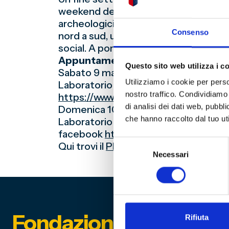
weekend del 9 e 10 maggio 2020. Oltre s
archeologici d’Italia hanno aderito al 
Consenso
nord a sud, una grande maratona di ev
social. A portata di smartphone, tabl
Appuntamento con la matematica
Questo sito web utilizza i c
Sabato 9 maggio 2020 Età di riferimen
Utilizziamo i cookie per perso
Laboratorio “Scienza in Rete” | Il teo
nostro traffico. Condividiamo 
https://www.instagram.com/
museode
di analisi dei dati web, pubbl
Domenica 10 maggio 2020 Età di rife
che hanno raccolto dal tuo uti
Laboratorio di pop up a cura di Lucrez
facebook
https://www.facebook.com
Selezione
Qui trovi il
PDF Tutorial PARATE DA 
Necessari
del
consenso
Fondazione Genoa 189
Rifiuta