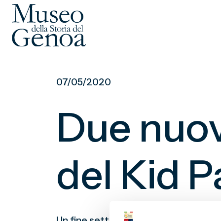
Vai
al
07/05/2020
contenuto
principale
Due nuovi
del Kid 
Un fine settimana tutto dedicato alle