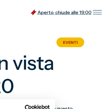
Aperto, chiude alle 19:00
EVENTI
n vista
20
ne di
Kid Pass Days
si terrà questo