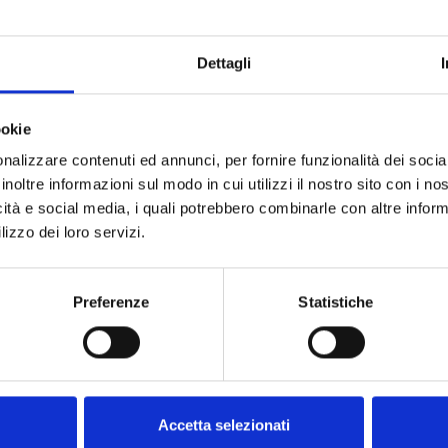
ettanta, tra i più importanti musei, spazi culturali
primo evento digitale dedicato alle famiglie. Un’occa
Dettagli
enti online organizzati in simultanea, con molti ap
et, pc e smart tv. Ovviamente presente anche il Mu
ookie
to: 7/11 anni
nalizzare contenuti ed annunci, per fornire funzionalità dei socia
rema dei passaggi” / ore 14.30 / Ci vediamo sulla n
inoltre informazioni sul modo in cui utilizzi il nostro sito con i n
lgenoa/
Appuntamento con la creatività
icità e social media, i quali potrebbero combinarle con altre inform
rimento: 5/10 anni
lizzo dei loro servizi.
ia Giarratana dal titolo “Parate da Urlo” / ore 10.00
/museodellastoriadelgenoa/
URLO!
Scopri tutto il programma su
www.kidpassday
Preferenze
Statistiche
3
Sitemap
Accetta selezionati