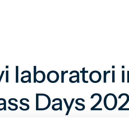
 laboratori i
Pass Days 20
 attività per famiglie con bambini. La nuova edizio