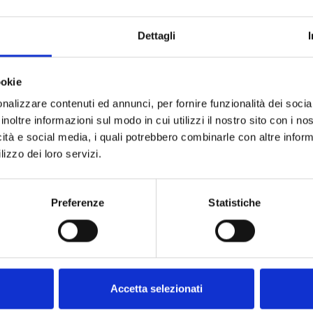
Attività Culturali e per il Turismo, con lo scopo di 
In questo periodo in cui musei, parchi archeologici, 
Dettagli
onavirus, il Mibact, attraverso un impegno corale di 
ibile al pubblico, ma anche il dietro le quinte dei
tica, conservazione, tutela, valorizzazione. Attravers
ookie
ero rilancia le numerose iniziative digitali in atto
nalizzare contenuti ed annunci, per fornire funzionalità dei socia
itare virtualmente a 360°
le sale
del Museo dirett
inoltre informazioni sul modo in cui utilizzi il nostro sito con i n
 i canali social del @MuseodelGenoa (
Facebook
,
I
icità e social media, i quali potrebbero combinarle con altre inform
disciplinari
per i
bambini
e per tutta la famiglia (
lizzo dei loro servizi.
t, storia e cultura del calcio). Ma non finisce qui.
enova!
Preferenze
Statistiche
3
Sitemap
Accetta selezionati