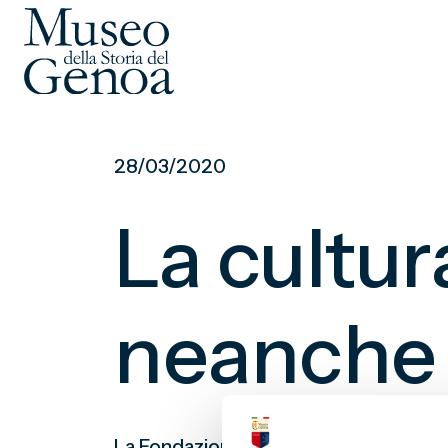
Vai
al
28/03/2020
contenuto
principale
La cultur
neanche 
La Fondazione Genoa aderisce per il