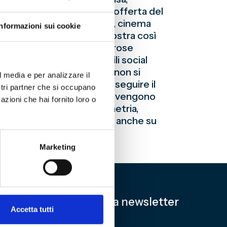
aggregare e far crescere l’offerta del
biblioteche, archivi, teatri, cinema
Informazioni sui cookie
tutti i propri istituti, mostra così
 beni culturali con le numerose
o il sito e i propri profili social
. Anche il Museo del Genoa non si
l media e per analizzare il
amente dal sito web e di seguire il
ostri partner che si occupano
nstagram
e
Twitter
) dove vengono
azioni che hai fornito loro o
scienza, matematica, geometria,
 Il Museo del Genoa approda anche su
Marketing
Iscriviti alla newsletter
Accetta tutti