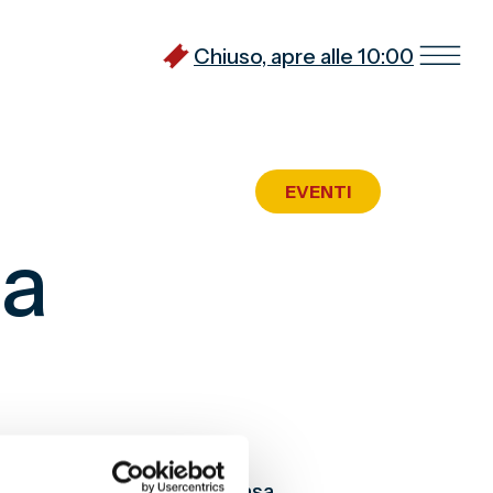
Chiuso, apre alle 10:00
EVENTI
ma
 non si ferma
, #iorestoacasa,