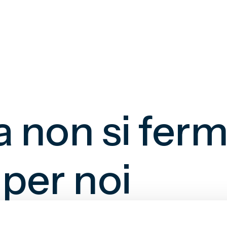
a non si fer
per noi
 Museo alla campagna di comunicazione
La cultura