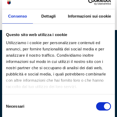
genoane. Significherebbe che l’emergenza è passata e si è
tornati alla normalità.
Il Museo resta aperto al pubblico
regolarmente dal martedì alla domenica (ore 10-19,
ultimo ingresso ore 18).
Consenso
Dettagli
Informazioni sui cookie
Questo sito web utilizza i cookie
Utilizziamo i cookie per personalizzare contenuti ed
Fondazione Genoa 1893 ETS
annunci, per fornire funzionalità dei social media e per
analizzare il nostro traffico. Condividiamo inoltre
Via al Porto Antico 4 | 16128 Genova
informazioni sul modo in cui utilizzi il nostro sito con i
nostri partner che si occupano di analisi dei dati web,
info@fondazionegenoa.com
pubblicità e social media, i quali potrebbero combinarle
con altre informazioni che hai fornito loro o che hanno
+39 3402800268
raccolto dal tuo utilizzo dei loro servizi.
Selezione
Necessari
del
consenso
Sitemap