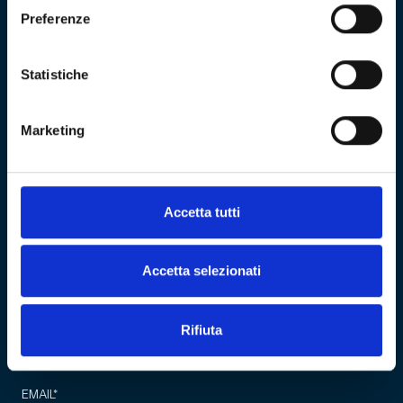
Preferenze
VISITA
Education
ESPLORA
Shop
Statistiche
Mostre e percorsi
Sostienici
Eventi
Carrello
Genoa CFC
Marketing
Sezione personale
Collezione
Cultural Heritage
Acquista biglietto
COMMUNITY
Fondazione
CF 01634160996
Associazione Club
Accetta tutti
Genoani
REA GE - 427927
Partner
NEWS
Accetta selezionati
Rifiuta
Iscriviti alla newsletter
EMAIL
*