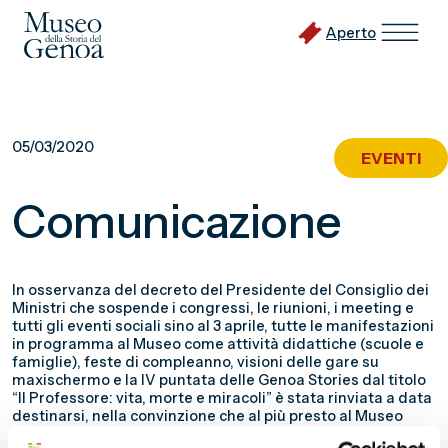
Aperto
Vai
al
05/03/2020
EVENTI
contenuto
principale
Comunicazione
In osservanza del decreto del Presidente del Consiglio dei
Ministri che sospende i congressi, le riunioni, i meeting e
tutti gli eventi sociali sino al 3 aprile, tutte le manifestazioni
in programma al Museo come attività didattiche (scuole e
famiglie), feste di compleanno, visioni delle gare su
maxischermo e la IV puntata delle Genoa Stories dal titolo
“Il Professore: vita, morte e miracoli” è stata rinviata a data
destinarsi, nella convinzione che al più presto al Museo
possano nuovamente andare in scena le nostre belle storie