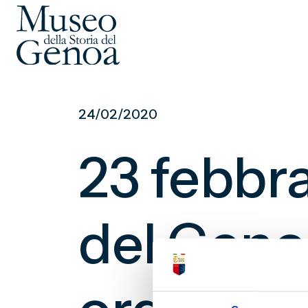
Vai
al
24/02/2020
contenuto
principale
23 febbr
del Geno