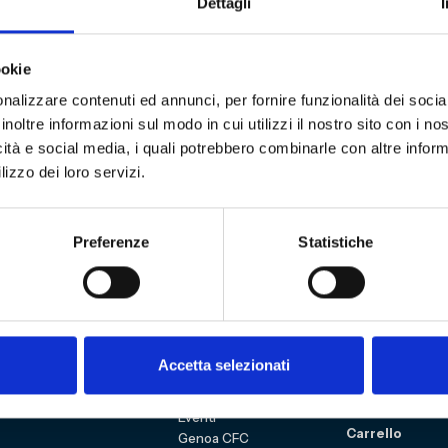
a Regione Li
Dettagli
ookie
a Regione Liguria, in data 23 febbraio, il Museo del
nalizzare contenuti ed annunci, per fornire funzionalità dei socia
unedì 23 febbraio (giorno di chiusura) fino al 1 m
inoltre informazioni sul modo in cui utilizzi il nostro sito con i n
in programma questa settimana.
Annullata la tra
icità e social media, i quali potrebbero combinarle con altre inform
giorno domenica 1 marzo ore 12.30.
Ecco l’
ordina
lizzo dei loro servizi.
Preferenze
Statistiche
3
Sitemap
VISITA
Education
Accetta selezionati
ESPLORA
Shop
Mostre e percorsi
Sostienici
Eventi
Carrello
Genoa CFC