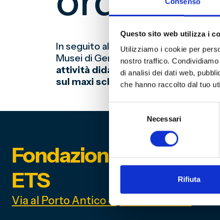
ordinanz
Consenso
Questo sito web utilizza i c
In seguito alle disposizioni emanate d
Utilizziamo i cookie per perso
Musei di Genova resterà chiuso e da l
nostro traffico. Condividiamo 
attività didattiche per le Scuole 
di analisi dei dati web, pubbl
sul maxi schermo in programma il 
che hanno raccolto dal tuo uti
Selezione
Necessari
del
consenso
Fondazione Genoa 189
ETS
Rifiuta
Via al Porto Antico 4 | 16128 Genova