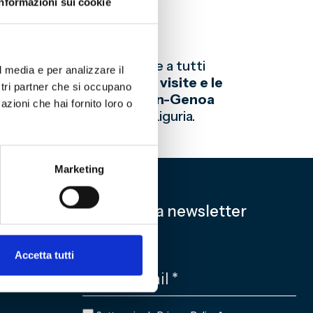
guria
Informazioni sui cookie
la Storia del Genoa insieme a tutti
l media e per analizzare il
arzo compreso.
Sospese le visite e le
ostri partner che si occupano
smissione della gara Milan-Genoa
azioni che hai fornito loro o
nza
emanata da Regione Liguria.
Marketing
Iscriviti alla newsletter
EMAIL
*
Accetta tutti