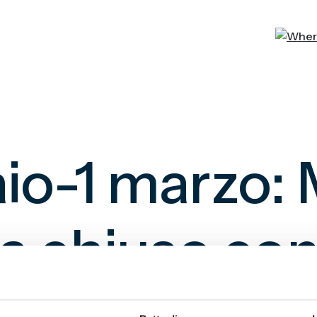
aio-1 marzo:
a chiuso co