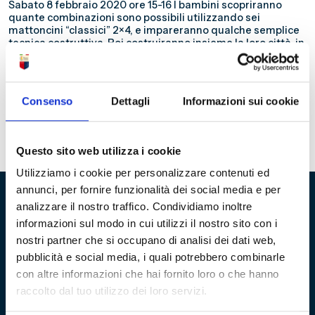
Sabato 8 febbraio 2020 ore 15-16 I bambini scopriranno
quante combinazioni sono possibili utilizzando sei
mattoncini “classici” 2×4, e impareranno qualche semplice
tecnica costruttiva. Poi costruiranno insieme la loro città, in
un gioco di squadra: la propria costruzione (macchina,
casa, camion…) verrà passata al compagno vicino, che la
continuerà per poi passarla ad un altro. A gioco finito,
ognuno posizionerà la propria costruzione nella città
Consenso
Dettagli
Informazioni sui cookie
(utilizziamo baseplate 32×32 con le strade e quelle blu per il
mare). Età: 6/8 anni Attività gratuita, prenotazione
obbligatoria.
Questo sito web utilizza i cookie
Utilizziamo i cookie per personalizzare contenuti ed
annunci, per fornire funzionalità dei social media e per
analizzare il nostro traffico. Condividiamo inoltre
Fondazione Genoa 1893 ETS
informazioni sul modo in cui utilizzi il nostro sito con i
nostri partner che si occupano di analisi dei dati web,
Via al Porto Antico 4 | 16128 Genova
pubblicità e social media, i quali potrebbero combinarle
con altre informazioni che hai fornito loro o che hanno
info@fondazionegenoa.com
raccolto dal tuo utilizzo dei loro servizi.
+39 3402800268