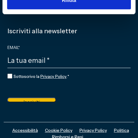
Rifiuta
NEWS
Iscriviti alla newsletter
EMAIL
*
CONSENSO
*
Sottoscrivo la
Privacy Policy
.
*
Iscriviti
Accessibilità
Cookie Policy
Privacy Policy
Politica
Rimborsi e Resi