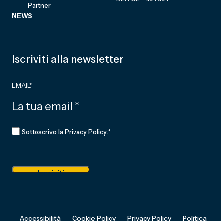
Partner
NEWS
Iscriviti alla newsletter
EMAIL
*
CONSENSO
*
Sottoscrivo la
Privacy Policy
.
*
Iscriviti
Accessibilità
Cookie Policy
Privacy Policy
Politica