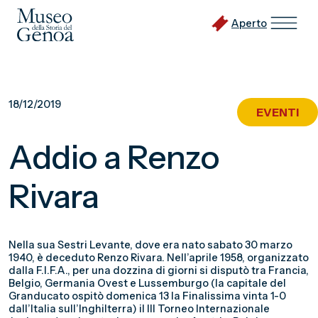
Aperto
Vai
al
18/12/2019
EVENTI
contenuto
principale
Addio a Renzo
Rivara
Nella sua Sestri Levante, dove era nato sabato 30 marzo
1940, è deceduto Renzo Rivara. Nell’aprile 1958, organizzato
dalla F.I.F.A., per una dozzina di giorni si disputò tra Francia,
Belgio, Germania Ovest e Lussemburgo (la capitale del
Granducato ospitò domenica 13 la Finalissima vinta 1-0
dall’Italia sull’Inghilterra) il III Torneo Internazionale