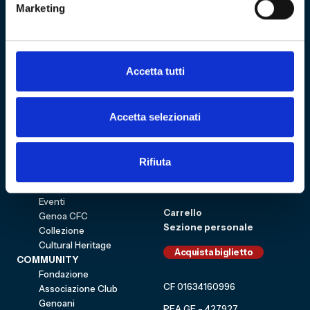
info@fondazionegenoa.com
Marketing
+39 3402800268
Accetta tutti
Accetta selezionati
Sitemap
VISITA
Education
Rifiuta
ESPLORA
Shop
Mostre e percorsi
Sostienici
Eventi
Carrello
Genoa CFC
Sezione personale
Collezione
Cultural Heritage
Acquista biglietto
COMMUNITY
Fondazione
CF 01634160996
Associazione Club
Genoani
REA GE - 427927