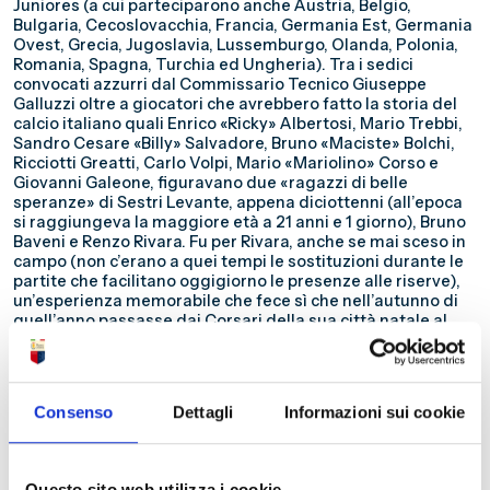
Juniores (a cui parteciparono anche Austria, Belgio,
Bulgaria, Cecoslovacchia, Francia, Germania Est, Germania
Ovest, Grecia, Jugoslavia, Lussemburgo, Olanda, Polonia,
Romania, Spagna, Turchia ed Ungheria). Tra i sedici
convocati azzurri dal Commissario Tecnico Giuseppe
Galluzzi oltre a giocatori che avrebbero fatto la storia del
calcio italiano quali Enrico «Ricky» Albertosi, Mario Trebbi,
Sandro Cesare «Billy» Salvadore, Bruno «Maciste» Bolchi,
Ricciotti Greatti, Carlo Volpi, Mario «Mariolino» Corso e
Giovanni Galeone, figuravano due «ragazzi di belle
speranze» di Sestri Levante, appena diciottenni (all’epoca
si raggiungeva la maggiore età a 21 anni e 1 giorno), Bruno
Baveni e Renzo Rivara. Fu per Rivara, anche se mai sceso in
campo (non c’erano a quei tempi le sostituzioni durante le
partite che facilitano oggigiorno le presenze alle riserve),
un’esperienza memorabile che fece sì che nell’autunno di
quell’anno passasse dai Corsari della sua città natale al
Grifone genoano a rimpinguare la «colonia» sestrese che
contava già oltre che su Baveni, su Franco Nicolini e sulla
«bandiera» Fosco «Palla di gomma» Becattini II sr.. In quelle
due stagioni agonistiche il mediano sestrese non disputò
Consenso
Dettagli
Informazioni sui cookie
incontri ufficiali e figurò nei resoconti giornalistici degli
allenamenti e delle partite amichevoli come Rivara II per
distinguerlo da Franco «il Tigre di Ronco Scrivia» (essendo
più anziano, gli venne arbitrariamente attribuita la qualifica
Questo sito web utilizza i cookie