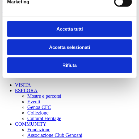
Marketing
info@fondazionegenoa.com
+39 3402800268
Accetta tutti
Accetta selezionati
Rifiuta
Sitemap
VISITA
ESPLORA
Mostre e percorsi
Eventi
Genoa CFC
Collezione
Cultural Heritage
COMMUNITY
Fondazione
Associazione Club Genoani