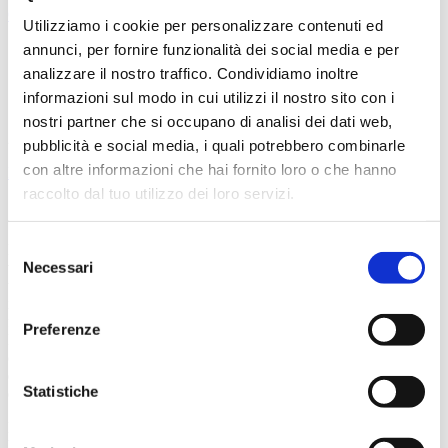
Carrello
Utilizziamo i cookie per personalizzare contenuti ed
annunci, per fornire funzionalità dei social media e per
analizzare il nostro traffico. Condividiamo inoltre
informazioni sul modo in cui utilizzi il nostro sito con i
nostri partner che si occupano di analisi dei dati web,
29/09/2019
pubblicità e social media, i quali potrebbero combinarle
con altre informazioni che hai fornito loro o che hanno
Didattica
raccolto dal tuo utilizzo dei loro servizi.
Grifoni e stampa 3D, tra fantasia e tecnologia!
Selezione
Per fare un grifone ci vogliono un’aquila e un leone, ma se
Necessari
volessimo mescolare una pecora e un coccodrillo? O una giraffa e
del
un rinoceronte? Quali animali verrebbero fuori? Scopriamolo
consenso
insieme unendo la fantasia e la stampa 3D, impareremo come
funziona questa tecnologia innovativa e quali vantaggi porta con sé!
Preferenze
Età consigliata: 6-10 anni Info e prenotazioniTelefono: 010 5536711
o 010 5959709 Mail:
didattica@fondazionegenoa.com
Il laboratorio
è gratuito e si svolgerà sabato 5 ottobre nella Sala 1893 del Museo
Statistiche
del Genoa dalle ore 15 alle ore 16.30. Prenotazione obbligatoria.
Fondazione Genoa 1893 ETS
Via al Porto Antico 4 | 16128 Genova