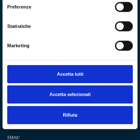
Preferenze
VISITA
Education
ESPLORA
Shop
Statistiche
Mostre e percorsi
Sostienici
Eventi
Carrello
Genoa CFC
Marketing
Sezione personale
Collezione
Cultural Heritage
Acquista biglietto
COMMUNITY
Fondazione
CF 01634160996
Associazione Club
Accetta tutti
Genoani
REA GE - 427927
Partner
NEWS
Accetta selezionati
Rifiuta
Iscriviti alla newsletter
EMAIL
*