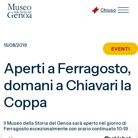
Chiuso
Vai
al
15/08/2019
EVENTI
contenuto
principale
Aperti a Ferragosto,
domani a Chiavari la
Coppa
Il Museo della Storia del Genoa sarà aperto nel giorno di
Ferragosto eccezionalmente con orario continuato 10-19
(anche Genoa Store e Biglietteria). Domani alle 20.30 il