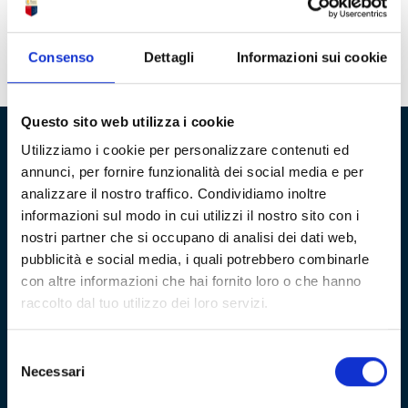
Genoa di Andreazzoli scenderà in campo al Comunale di
Chiavari contro l’Imolese per il terzo turno di Coppa Italia.
Ecco i precedenti
01 Tutti i precedenti tra il Genoa e
l’Imolese
Buon Ferragosto a tutti i Genoani.
Consenso
Dettagli
Informazioni sui cookie
Questo sito web utilizza i cookie
Utilizziamo i cookie per personalizzare contenuti ed
Fondazione Genoa 1893 ETS
annunci, per fornire funzionalità dei social media e per
analizzare il nostro traffico. Condividiamo inoltre
Via al Porto Antico 4 | 16128 Genova
informazioni sul modo in cui utilizzi il nostro sito con i
nostri partner che si occupano di analisi dei dati web,
info@fondazionegenoa.com
pubblicità e social media, i quali potrebbero combinarle
con altre informazioni che hai fornito loro o che hanno
+39 3402800268
raccolto dal tuo utilizzo dei loro servizi.
Selezione
Necessari
del
consenso
Sitemap