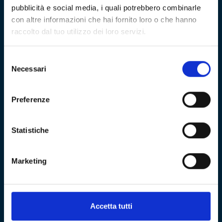
pubblicità e social media, i quali potrebbero combinarle
con altre informazioni che hai fornito loro o che hanno
Fondazione Genoa 1893 ETS
raccolto dal tuo utilizzo dei loro servizi.
Via al Porto Antico 4 | 16128 Genova
Selezione
Necessari
del
info@fondazionegenoa.com
consenso
+39 3402800268
Preferenze
Statistiche
Marketing
Sitemap
VISITA
Education
Accetta tutti
ESPLORA
Shop
Mostre e percorsi
Sostienici