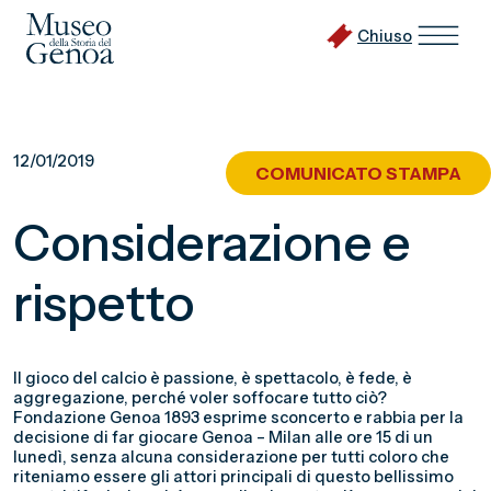
Chiuso
Vai
al
12/01/2019
COMUNICATO STAMPA
contenuto
principale
Considerazione e
rispetto
Il gioco del calcio è passione, è spettacolo, è fede, è
aggregazione, perché voler soffocare tutto ciò?
Fondazione Genoa 1893 esprime sconcerto e rabbia per la
decisione di far giocare Genoa – Milan alle ore 15 di un
lunedì, senza alcuna considerazione per tutti coloro che
riteniamo essere gli attori principali di questo bellissimo