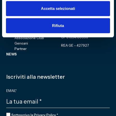
Eventi
Accetta selezionati
Carrello
Genoa CFC
Sezione personale
Collezione
Cultural Heritage
Acquista biglietto
Rifiuta
COMMUNITY
Fondazione
CF 01634160996
Associazione Club
Genoani
REA GE - 427927
Partner
NEWS
Iscriviti alla newsletter
EMAIL
*
CONSENSO
*
Sottoscrivo la
Privacy Policy
.
*