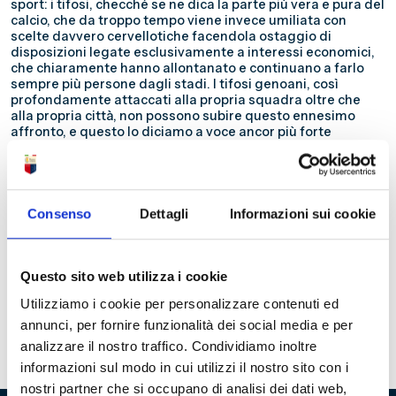
sport: i tifosi, checché se ne dica la parte più vera e pura del
calcio, che da troppo tempo viene invece umiliata con
scelte davvero cervellotiche facendola ostaggio di
disposizioni legate esclusivamente a interessi economici,
che chiaramente hanno allontanato e continuano a farlo
sempre più persone dagli stadi. I tifosi genoani, così
profondamente attaccati alla propria squadra oltre che
alla propria città, non possono subire questo ennesimo
affronto, e questo lo diciamo a voce ancor più forte
essendo Zena segnata da recenti ferite che, oltre alle
fortissime motivazioni umane e sentimentali,
rappresentano anche criticità logistiche che renderebbero
certamente difficile raggiungere lo Stadio Ferraris a
maggior ragione in considerazione dell’orario pomeridiano
Consenso
Dettagli
Informazioni sui cookie
di un giorno feriale. Chiediamo di cancellare questo
scempio e riesaminare la situazione ripristinando quindi
l’iniziale orario serale per consentire ad abbonati e
possessori di biglietto ma anche spettatori televisivi, di
Questo sito web utilizza i cookie
poter assistere alla partita: il calcio non è un duello da
Utilizziamo i cookie per personalizzare contenuti ed
disputarsi all’alba in un luogo isolato bensì è tripudio,
emozioni, identità, gioia, emozioni, da vivere insieme agli
annunci, per fornire funzionalità dei social media e per
altri, allo stadio.
analizzare il nostro traffico. Condividiamo inoltre
informazioni sul modo in cui utilizzi il nostro sito con i
nostri partner che si occupano di analisi dei dati web,