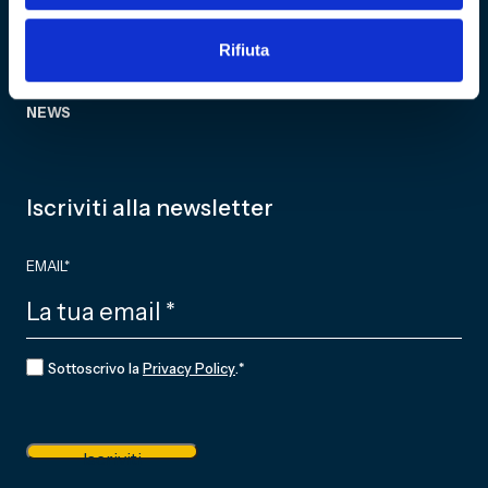
Fondazione
CF 01634160996
Associazione Club
Rifiuta
Genoani
REA GE - 427927
Partner
NEWS
Iscriviti alla newsletter
EMAIL
*
CONSENSO
*
Sottoscrivo la
Privacy Policy
.
*
Iscriviti