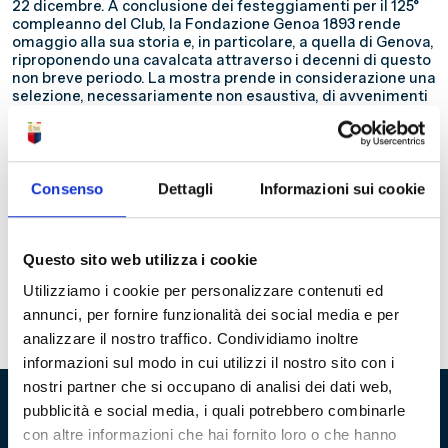
22 dicembre. A conclusione dei festeggiamenti per il 125°
compleanno del Club, la Fondazione Genoa 1893 rende
omaggio alla sua storia e, in particolare, a quella di Genova,
riproponendo una cavalcata attraverso i decenni di questo
non breve periodo. La mostra prende in considerazione una
selezione, necessariamente non esaustiva, di avvenimenti
e cambiamenti storici, di mutamenti sociali e politici, di
trasformazioni architettoniche ed urbanistiche, di
innovazioni e di problematiche in campo industriale e
lavorativo, che sono accaduti in città. Tutto ciò viene
accostato alle vicende che si sono susseguite nella storia
Consenso
Dettagli
Informazioni sui cookie
ultracentenaria del Genoa. La mostra, allestita al primo
piano del Museo, organizzata in collaborazione con il
Genoa C.F.C., resterà aperta al pubblico
fino a domenica 2
giugno 2019
. L’orario di visita seguirà quello del Museo
Questo sito web utilizza i cookie
della Storia del Genoa (da martedì a domenica 10-19, alle 18
Utilizziamo i cookie per personalizzare contenuti ed
ultimo ingresso). L’ingresso è a pagamento e rientra nel
biglietto del Museo.
annunci, per fornire funzionalità dei social media e per
analizzare il nostro traffico. Condividiamo inoltre
informazioni sul modo in cui utilizzi il nostro sito con i
nostri partner che si occupano di analisi dei dati web,
pubblicità e social media, i quali potrebbero combinarle
con altre informazioni che hai fornito loro o che hanno