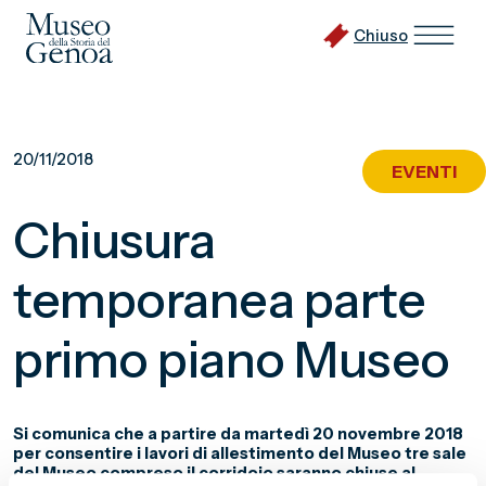
Chiuso
Vai
al
20/11/2018
EVENTI
contenuto
principale
Chiusura
temporanea parte
primo piano Museo
Si comunica che a partire da martedì 20 novembre 2018
per consentire i lavori di allestimento del Museo tre sale
del Museo compreso il corridoio saranno chiuse al