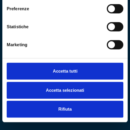
Sitemap
Preferenze
VISITA
Education
ESPLORA
Shop
Statistiche
Mostre e percorsi
Sostienici
Eventi
Carrello
Genoa CFC
Marketing
Sezione personale
Collezione
Cultural Heritage
Acquista biglietto
COMMUNITY
Fondazione
Accetta tutti
CF 01634160996
Associazione Club
Genoani
REA GE - 427927
Partner
Accetta selezionati
NEWS
Rifiuta
Iscriviti alla newsletter