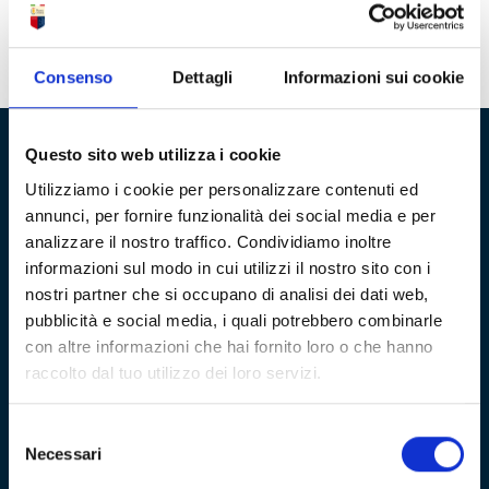
pubblico fino a martedì 27 novembre.
In questo periodo il
pubblico potrà visitare solo il secondo piano. Ci scusiamo
per il disagio.
Consenso
Dettagli
Informazioni sui cookie
Questo sito web utilizza i cookie
Fondazione Genoa 1893 ETS
Utilizziamo i cookie per personalizzare contenuti ed
annunci, per fornire funzionalità dei social media e per
Via al Porto Antico 4 | 16128 Genova
analizzare il nostro traffico. Condividiamo inoltre
informazioni sul modo in cui utilizzi il nostro sito con i
info@fondazionegenoa.com
nostri partner che si occupano di analisi dei dati web,
+39 3402800268
pubblicità e social media, i quali potrebbero combinarle
con altre informazioni che hai fornito loro o che hanno
raccolto dal tuo utilizzo dei loro servizi.
Selezione
Necessari
del
consenso