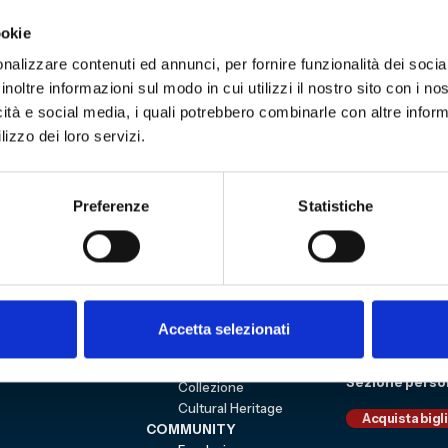
tuto Comprensivo Teglia – Scuola Elsa Morante si 
ookie
 in comune. Il libro verrà distribuito gratuitament
nalizzare contenuti ed annunci, per fornire funzionalità dei socia
ibretto, nasce dalla realizzazione del video omonim
inoltre informazioni sul modo in cui utilizzi il nostro sito con i n
tta. L’iniziativa è aperta agli organi di stampa.
icità e social media, i quali potrebbero combinarle con altre inform
lizzo dei loro servizi.
Preferenze
Statistiche
3
Sitemap
VISITA
Education
ESPLORA
Shop
Mostre e percorsi
Sostienici
Accetta selezionati
Eventi
Carrello
Genoa CFC
Sezione perso
Collezione
Cultural Heritage
Acquista bigl
COMMUNITY