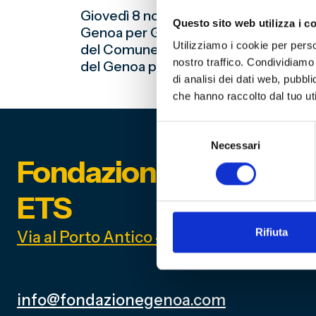
Giovedì 8 novembre 2018 presso l’Isti
Questo sito web utilizza i c
Genoa per Genova una bellissima storia
Utilizziamo i cookie per perso
del Comune di Genova e Provincia. Il l
nostro traffico. Condividiamo 
del Genoa presso la Palazzina San Gioba
di analisi dei dati web, pubbl
che hanno raccolto dal tuo uti
Selezione
Necessari
del
Fondazione Genoa 189
consenso
ETS
Rifiuta
Via al Porto Antico 4 | 16128 Genova
info@fondazionegenoa.com