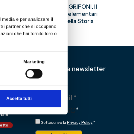
terrà la presentazione di GRIFONI. Il
e a tutti i bambini delle V elementari
l media e per analizzare il
o, all’interno del Museo della Storia
ostri partner che si occupano
azioni che hai fornito loro o
Marketing
Iscriviti alla newsletter
EMAIL
*
Accetta tutti
CONSENSO
*
nale
Sottoscrivo la
Privacy Policy
.
*
ietto