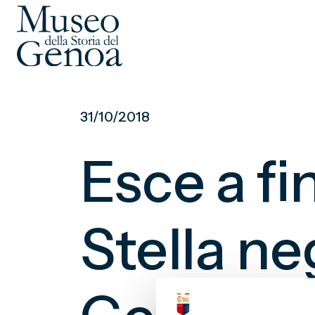
Vai
al
31/10/2018
contenuto
principale
Esce a f
Stella ne