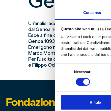
Genoa” di
Consenso
Un’analisi accurata di documenti d’ep
dal Genoa nella finale contro il Bologn
Questo sito web utilizza i c
Esce a fine ottobre il nuovo libro di G
Utilizziamo i cookie per perso
Genoa 1893.
nostro traffico. Condividiamo 
Emergono nuovi elementi sulle verità 
di analisi dei dati web, pubbl
Marco Montaruli. Presto in libreria.
che hanno raccolto dal tuo uti
Per l’uscita del libro è stato realizza
e Filippo Odone che qui vi proponi
Selezione
Necessari
del
consenso
Fondazione Genoa 189
Rifiuta