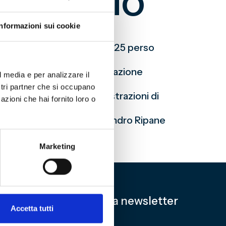
izzoglio
Informazioni sui cookie
l Campionato Italiano 1924/25 perso
a,
per iniziativa della Fondazione
l media e per analizzare il
ostri partner che si occupano
hite dalle preziose illustrazioni di
azioni che hai fornito loro o
i autori di
Grifoni
, Alessandro Ripane
Marketing
Iscriviti alla newsletter
Accetta tutti