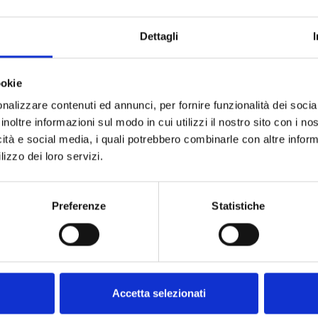
 Giancarlo R
Dettagli
oca mette luce sugli episodi verificatisi durante i
a.
ookie
iancarlo Rizzoglio,
La Stella negata al Grande Geno
nalizzare contenuti ed annunci, per fornire funzionalità dei socia
inoltre informazioni sul modo in cui utilizzi il nostro sito con i n
storiche di quel campionato. Duecento pagine arricc
icità e social media, i quali potrebbero combinarle con altre inform
lizzo dei loro servizi.
to un video animazione di minuti ad opera degli stess
amo https://youtu.be/cDQMjLYERh8
Preferenze
Statistiche
3
Sitemap
Accetta selezionati