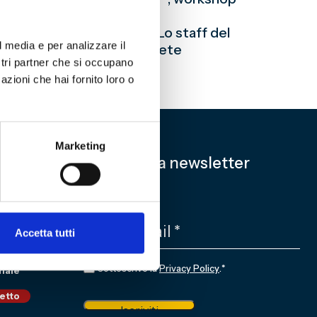
’anno scolastico 20118-19. Lo staff del
l media e per analizzare il
mo anno.Cliccando qui potrete
ostri partner che si occupano
azioni che hai fornito loro o
Marketing
Iscriviti alla newsletter
EMAIL
*
Accetta tutti
CONSENSO
*
Sottoscrivo la
Privacy Policy
.
*
nale
ietto
Iscriviti