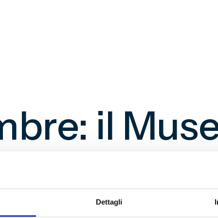
mbre: il Muse
RTE
Dettagli
 presente martedì
25 settembre 2018, dalle 15.00 