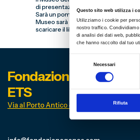
di presentazione dei laboratori nella 
Questo sito web utilizza i c
Sarà un pomeriggio dedicato ai docenti 
Utilizziamo i cookie per perso
Museo sarà a vostra disposizione per
nostro traffico. Condividiamo 
scaricare il libretto di
IMPARARTE 20
di analisi dei dati web, pubbl
che hanno raccolto dal tuo uti
Selezione
Necessari
del
Fondazione Genoa 189
consenso
ETS
Rifiuta
Via al Porto Antico 4 | 16128 Genova