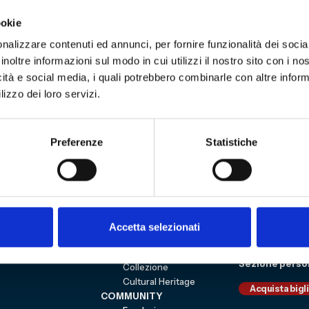
Sala del Maggior Consiglio di Palazzo Ducale.
ookie
interessati alle attività e ai progetti ideati per l
nalizzare contenuti ed annunci, per fornire funzionalità dei socia
 elaborare e presentare i programmi per il prossi
inoltre informazioni sul modo in cui utilizzi il nostro sito con i n
18-2019
e a p. 71 troverete le proposte del Museo.
icità e social media, i quali potrebbero combinarle con altre inform
lizzo dei loro servizi.
Preferenze
Statistiche
3
Sitemap
VISITA
Education
ESPLORA
Shop
Mostre e percorsi
Sostienici
Accetta selezionati
Eventi
Carrello
Genoa CFC
Sezione perso
Collezione
Cultural Heritage
Acquista bigl
COMMUNITY