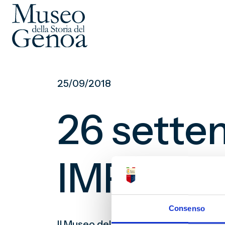
Vai
al
25/09/2018
contenuto
principale
26 sette
IMPARA
Consenso
Il Museo della Storia del Genoa sarà