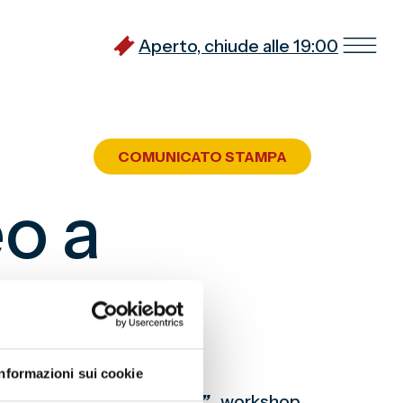
Aperto, chiude alle 19:00
COMUNICATO STAMPA
o a
Informazioni sui cookie
alle 18.00
– a
“Impararte”
, workshop