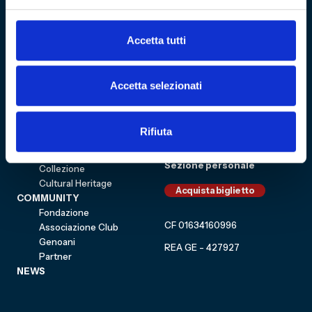
Accetta tutti
Sitemap
Accetta selezionati
VISITA
Education
ESPLORA
Shop
Mostre e percorsi
Sostienici
Rifiuta
Eventi
Carrello
Genoa CFC
Sezione personale
Collezione
Cultural Heritage
Acquista biglietto
COMMUNITY
Fondazione
CF 01634160996
Associazione Club
Genoani
REA GE - 427927
Partner
NEWS