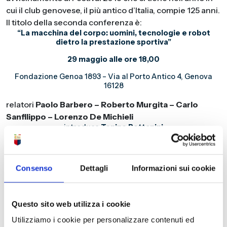
cui il club genovese, il più antico d’Italia, compie 125 anni.
Il titolo della seconda conferenza è:
“La macchina del corpo:
uomini, tecnologie e robot
dietro la prestazione sportiva”
29 maggio alle ore 18,00
Fondazione Genoa 1893 – Via al Porto Antico 4, Genova
16128
relatori
Paolo Barbero – Roberto Murgita – Carlo
Sanfilippo – Lorenzo De Michieli
introduce
Tonino Bettanini
Paolo Barbero
(Preparatore atletico Genoa cfc) e
Roberto Murgita
(Assistente tecnico mister Ballardini),
Consenso
Dettagli
Informazioni sui cookie
assieme a
Carlo Sanfilippo
(
Chief Operating Officer &
Product Development Director at Movendo Technology
)
e
Lorenzo De Michieli
(Coordinator of the Rehab
Questo sito web utilizza i cookie
Technologies IIT INAIL Lab )
illustreranno diverse
tematiche che vanno dalla riabilitazione all’utilizzo del
Utilizziamo i cookie per personalizzare contenuti ed