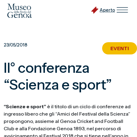
Aperto
Vai
al
23/05/2018
EVENTI
contenuto
principale
II° conferenza
“Scienza e sport”
“Scienze e sport”
è il titolo di un ciclo di conferenze ad
ingresso libero che gli “Amici del Festival della Scienza”
propongono, assieme al Genoa Cricket and Football
Club e alla Fondazione Genoa 1893, nel percorso di
avvicinamento al Festival 2018 che si tiene nell’anno in