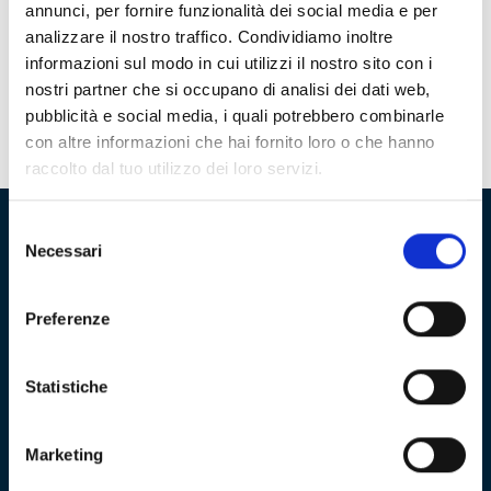
GPS per testare la condizione degli atleti, dalla
annunci, per fornire funzionalità dei social media e per
metodologia dell’allenamento al settore medico
analizzare il nostro traffico. Condividiamo inoltre
preventivo. L’Istituto Italiano di Tecnologia (
IIT
) e il
informazioni sul modo in cui utilizzi il nostro sito con i
Genoa Cricket and Football Club hanno iniziato una
nostri partner che si occupano di analisi dei dati web,
collaborazione per studiare e approfondire il tema della
pubblicità e social media, i quali potrebbero combinarle
relazione tra pratica sportiva e riabilitazione.
con altre informazioni che hai fornito loro o che hanno
raccolto dal tuo utilizzo dei loro servizi.
Selezione
Necessari
del
Fondazione Genoa 1893 ETS
consenso
Via al Porto Antico 4 | 16128 Genova
Preferenze
info@fondazionegenoa.com
Statistiche
+39 3402800268
Marketing