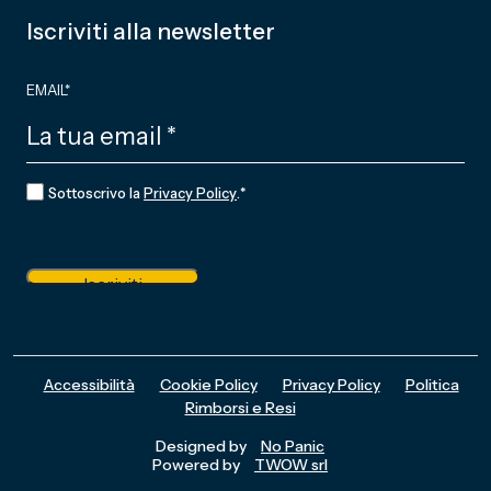
Iscriviti alla newsletter
EMAIL
*
CONSENSO
*
Sottoscrivo la
Privacy Policy
.
*
Iscriviti
Accessibilità
Cookie Policy
Privacy Policy
Politica
Rimborsi e Resi
Designed by
No Panic
Powered by
TWOW srl