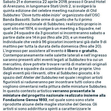
Sabato 21 e domenica 22 aprile 2018, presso il Grand Hotel
di Arenzano, in lungomare Stati Uniti 2, si svolgerà la
quinta edizione del celebre meeting nazionale di Old
Subbuteo “
Dove tutto ebbe inizio
” organizzato dall’OSC
Banda Bassotti. Sulle orme di quello che fu il primo
campionato nazionale di Subbuteo, realizzato proprio in
quel sito nel 1974, si svolgerà un meeting a Squadre, nel
quale 24 squadre da 3 giocatori si incontreranno sabato a
partire dalle ore 14 in poi (fino alle 20), e un meeting
Individuale che vedrà 96 giocatori incontrarsi già dalle 9 di
mattino per tutta la durata della domenica (fino alle 20).
L’ingresso per assistere all’evento è
libero
e
gratuito.
Contemporaneamente nelle salette laterali e nell’ingresso
saranno presenti altri eventi legati al Subbuteo tra cui un
mercatino, dove potrete trovare rarità di materiali originali
Subbuteo e squadre da scambiare o da far proprie. Uno
degli eventi più rilevanti, oltre al Subbuteo giocato, è lo
spazio dell’
Atelier del Subbuteo
nel quale i migliori artisti
figurinisti si raduneranno per incontrare tutti coloro che
vogliono cimentarsi nella pittura delle miniature Subbuteo.
In questo contesto artistico
verranno presentate le
miniature del progetto nazionale realizzato insieme alla
Fondazione Genoa 1893
, nel quale sono sono state
riprodotte alcune delle maglie storiche del Genoa. Gli
artisti si sono addirittura spinti a caratterizzare le