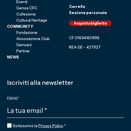
Eventi
Carrello
Genoa CFC
Sezione personale
Collezione
Cultural Heritage
Acquista biglietto
COMMUNITY
Fondazione
CF 01634160996
Associazione Club
Genoani
REA GE - 427927
Partner
NEWS
Iscriviti alla newsletter
EMAIL
*
CONSENSO
*
Sottoscrivo la
Privacy Policy
.
*