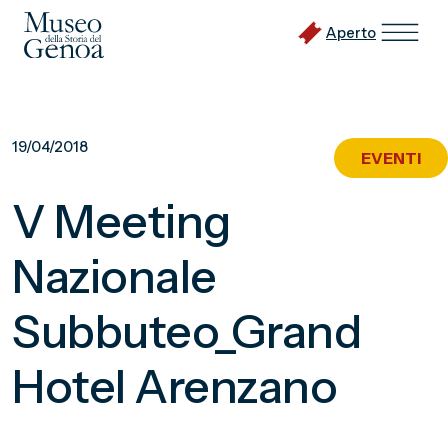
Aperto
Vai
al
19/04/2018
EVENTI
contenuto
principale
V Meeting
Nazionale
Subbuteo_Grand
Hotel Arenzano