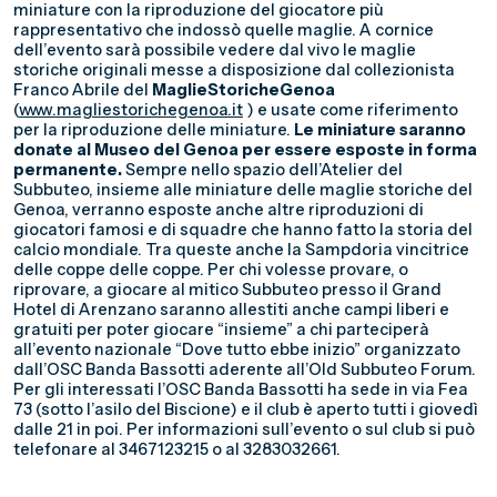
miniature con la riproduzione del giocatore più
rappresentativo che indossò quelle maglie. A cornice
dell’evento sarà possibile vedere dal vivo le maglie
storiche originali messe a disposizione dal collezionista
Franco Abrile del
MaglieStoricheGenoa
(
www.magliestorichegenoa.it
) e usate come riferimento
per la riproduzione delle miniature.
Le miniature saranno
donate al Museo del Genoa per essere esposte in forma
permanente.
Sempre nello spazio dell’Atelier del
Subbuteo, insieme alle miniature delle maglie storiche del
Genoa, verranno esposte anche altre riproduzioni di
giocatori famosi e di squadre che hanno fatto la storia del
calcio mondiale. Tra queste anche la Sampdoria vincitrice
delle coppe delle coppe. Per chi volesse provare, o
riprovare, a giocare al mitico Subbuteo presso il Grand
Hotel di Arenzano saranno allestiti anche campi liberi e
gratuiti per poter giocare “insieme” a chi parteciperà
all’evento nazionale “Dove tutto ebbe inizio” organizzato
dall’OSC Banda Bassotti aderente all’Old Subbuteo Forum.
Per gli interessati l’OSC Banda Bassotti ha sede in via Fea
73 (sotto l’asilo del Biscione) e il club è aperto tutti i giovedì
dalle 21 in poi. Per informazioni sull’evento o sul club si può
telefonare al 3467123215 o al 3283032661.