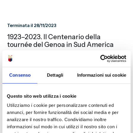
Terminata il 28/11/2023
1923–2023. Il Centenario della
tournée del Genoa in Sud America
Museo del Genoa
A pagamento
Consenso
Dettagli
Informazioni sui cookie
Questo sito web utilizza i cookie
Terminata il 30/11/2022
Utilizziamo i cookie per personalizzare contenuti ed
Scatto e mi commuovo
annunci, per fornire funzionalità dei social media e per
analizzare il nostro traffico. Condividiamo inoltre
Museo del Genoa
informazioni sul modo in cui utilizzi il nostro sito con i
A pagamento