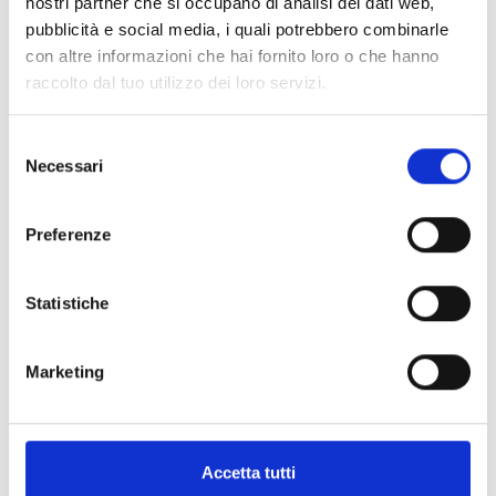
nostri partner che si occupano di analisi dei dati web,
pubblicità e social media, i quali potrebbero combinarle
con altre informazioni che hai fornito loro o che hanno
raccolto dal tuo utilizzo dei loro servizi.
Terminata il 29/02/2020
Selezione
Genoani. 10 ritratti di fede rossoblù
Necessari
del
consenso
Museo del Genoa
Preferenze
A pagamento
Statistiche
Marketing
Terminata il 30/12/2018
Lanterna Stories. Racconti del
passato genovese
Accetta tutti