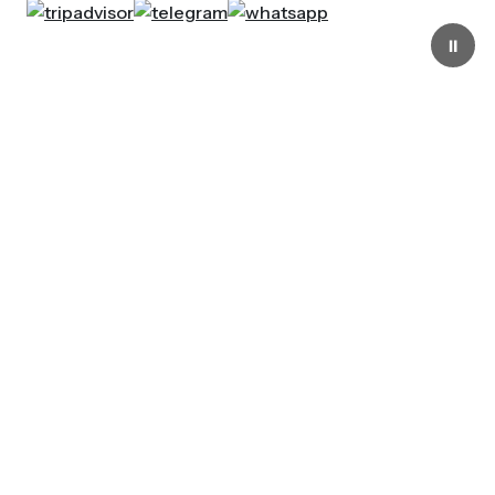
⏸
Aperto tutti i giorni
dalle 10.00 alle 19.00
La Fondazione Genoa 1893
ETS nasce nel 2006 per
custodire e tramandare la
storia, i valori e l’identità del
Genoa, mettendo al centro la
passione dei tifosi e il legame
con il Club.