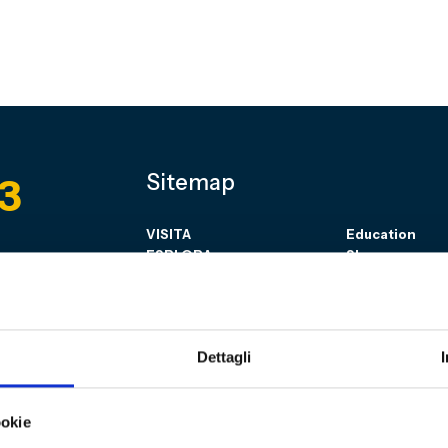
3
Sitemap
VISITA
Education
ESPLORA
Shop
Mostre e percorsi
Sostienici
Eventi
Carrello
Genoa CFC
Sezione perso
Collezione
Dettagli
Cultural Heritage
Acquista bigl
COMMUNITY
Fondazione
CF 0163416099
ookie
Associazione Club
Genoani