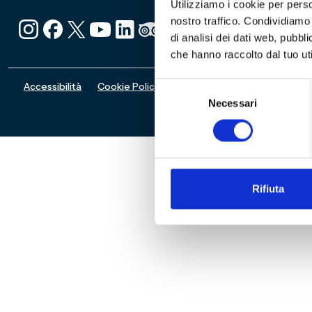
Utilizziamo i cookie per perso
nostro traffico. Condividiamo 
di analisi dei dati web, pubbl
che hanno raccolto dal tuo uti
Accessibilità
Cookie Policy
Privacy Policy
Politica Rimb
Selezione
Necessari
del
consenso
Rifiuta