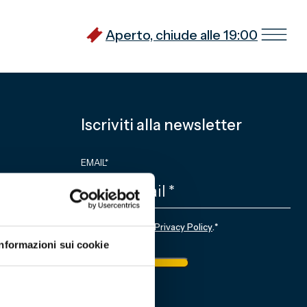
Aperto, chiude alle 19:00
Iscriviti alla newsletter
EMAIL
*
CONSENSO
*
Sottoscrivo la
Privacy Policy
.
*
nale
Informazioni sui cookie
ietto
Iscriviti
6