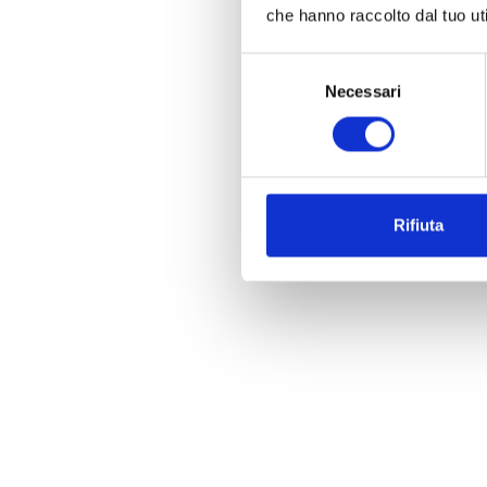
che hanno raccolto dal tuo uti
Selezione
Necessari
del
consenso
Rifiuta