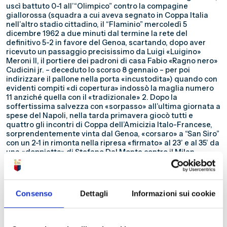
uscì battuto 0-1 all’“Olimpico” contro la compagine
giallorossa (squadra a cui aveva segnato in Coppa Italia
nell’altro stadio cittadino, il “Flaminio” mercoledì 5
dicembre 1962 a due minuti dal termine la rete del
definitivo 5-2 in favore del Genoa, scartando, dopo aver
ricevuto un passaggio precisissimo da Luigi «Luigino»
Meroni II, il portiere dei padroni di casa Fabio «Ragno nero»
Cudicini jr. – deceduto lo scorso 8 gennaio – per poi
indirizzare il pallone nella porta «incustodita») quando con
evidenti compiti «di copertura» indossò la maglia numero
11 anziché quella con il «tradizionale» 2. Dopo la
soffertissima salvezza con «sorpasso» all’ultima giornata a
spese del Napoli, nella tarda primavera giocò tutti e
quattro gli incontri di Coppa dell’Amicizia Italo-Francese,
sorprendentemente vinta dal Genoa, «corsaro» a “San Siro”
con un 2-1 in rimonta nella ripresa «firmato» al 23’ e al 35’ da
una «doppietta» di Stefano Dal Monte contro il Milan
«fresco» vincitore della Coppa dei Campioni: Bagnasco
aveva segnato al 6’ della ripresa con un forte tiro al volo, su
perfetto «assist» di Meroni II, la rete del definitivo 3-0 nel
ritorno dei Quarti di Finale contro lo Stade Rennais,
Consenso
Dettagli
Informazioni sui cookie
disputatosi a Genova sabato 8 giugno 1963, otto giorni
prima della soprammenzionata Finalissima. La stagione
agonistica migliore fu senz’altro quella successiva, in cui
dal nuovo tecnico argentino Benjamin César Santos (poi