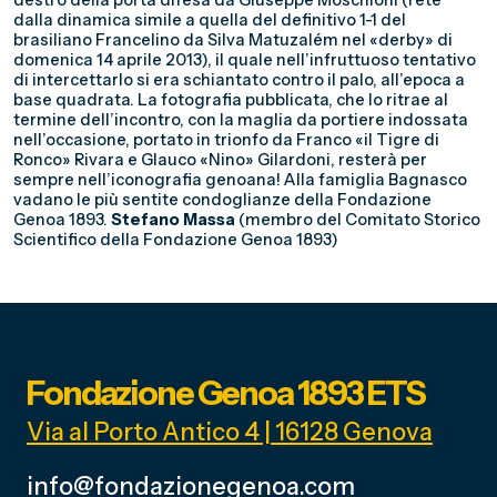
destro della porta difesa da Giuseppe Moschioni (rete
dalla dinamica simile a quella del definitivo 1-1 del
brasiliano Francelino da Silva Matuzalém nel «derby» di
domenica 14 aprile 2013), il quale nell’infruttuoso tentativo
di intercettarlo si era schiantato contro il palo, all’epoca a
base quadrata. La fotografia pubblicata, che lo ritrae al
termine dell’incontro, con la maglia da portiere indossata
nell’occasione, portato in trionfo da Franco «il Tigre di
Ronco» Rivara e Glauco «Nino» Gilardoni, resterà per
sempre nell’iconografia genoana! Alla famiglia Bagnasco
vadano le più sentite condoglianze della Fondazione
Genoa 1893.
Stefano Massa
(membro del Comitato Storico
Scientifico della Fondazione Genoa 1893)
Fondazione Genoa 1893 ETS
Via al Porto Antico 4 | 16128 Genova
info@fondazionegenoa.com