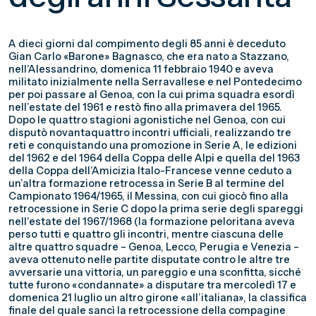
A dieci giorni dal compimento degli 85 anni è deceduto
Gian Carlo «Barone» Bagnasco, che era nato a Stazzano,
nell’Alessandrino, domenica 11 febbraio 1940 e aveva
militato inizialmente nella Serravallese e nel Pontedecimo
per poi passare al Genoa, con la cui prima squadra esordì
nell’estate del 1961 e restò fino alla primavera del 1965.
Dopo le quattro stagioni agonistiche nel Genoa, con cui
disputò novantaquattro incontri ufficiali, realizzando tre
reti e conquistando una promozione in Serie A, le edizioni
del 1962 e del 1964 della Coppa delle Alpi e quella del 1963
della Coppa dell’Amicizia Italo-Francese venne ceduto a
un’altra formazione retrocessa in Serie B al termine del
Campionato 1964/1965, il Messina, con cui giocò fino alla
retrocessione in Serie C dopo la prima serie degli spareggi
nell’estate del 1967/1968 (la formazione peloritana aveva
perso tutti e quattro gli incontri, mentre ciascuna delle
altre quattro squadre – Genoa, Lecco, Perugia e Venezia –
aveva ottenuto nelle partite disputate contro le altre tre
avversarie una vittoria, un pareggio e una sconfitta, sicché
tutte furono «condannate» a disputare tra mercoledì 17 e
domenica 21 luglio un altro girone «all’italiana», la classifica
finale del quale sancì la retrocessione della compagine