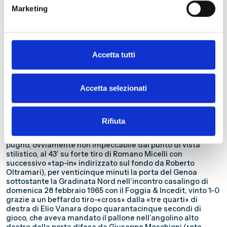
Genoa alla terzultima giornata del Campionato 1964/1965,
Marketing
all’“Amsicora” di Cagliari, marcando domenica 23 maggio
1965 la ventenne ala sinistra Luigi «Gigi» Riva, autore della
rete del pareggio al 34’ del primo tempo, ventidue minuti
dopo quella del centravanti tedesco occidentale Rudolf
Kölbl, in un incontro diretto in maniera «casalinga» dal
Accetta tutti
«Principe del fischietto» Concetto Lo Bello sr. di Siracusa e
vinto per 2-1 dagli isolani grazie a un calcio di rigore
trasformato da Francesco «Franco» Rizzo al 13’ della
Accetta selezionati
ripresa, è entrato nell’«immaginario collettivo» dei tifosi
genoani per aver difeso, dopo che il signor Gastone Roversi
di Bologna aveva espulso il portiere Mario Da Pozzo per un
pugno dato alla schiena di Dante Micheli, il quale aveva
Rifiuta
simulato di averlo preso sullo stomaco, mantenendola
inviolata (in particolare, si fece notare per una respinta di
pugno, ovviamente non impeccabile dal punto di vista
stilistico, al 43’ su forte tiro di Romano Micelli con
successivo «tap-in» indirizzato sul fondo da Roberto
Oltramari), per venticinque minuti la porta del Genoa
sottostante la Gradinata Nord nell’incontro casalingo di
domenica 28 febbraio 1965 con il Foggia & Incedit, vinto 1-0
grazie a un beffardo tiro-«cross» dalla «tre quarti» di
destra di Elio Vanara dopo quarantacinque secondi di
gioco, che aveva mandato il pallone nell’angolino alto