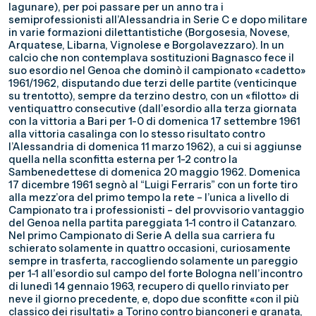
lagunare), per poi passare per un anno tra i
semiprofessionisti all’Alessandria in Serie C e dopo militare
in varie formazioni dilettantistiche (Borgosesia, Novese,
Arquatese, Libarna, Vignolese e Borgolavezzaro). In un
calcio che non contemplava sostituzioni Bagnasco fece il
suo esordio nel Genoa che dominò il campionato «cadetto»
1961/1962, disputando due terzi delle partite (venticinque
su trentotto), sempre da terzino destro, con un «filotto» di
ventiquattro consecutive (dall’esordio alla terza giornata
con la vittoria a Bari per 1-0 di domenica 17 settembre 1961
alla vittoria casalinga con lo stesso risultato contro
l’Alessandria di domenica 11 marzo 1962), a cui si aggiunse
quella nella sconfitta esterna per 1-2 contro la
Sambenedettese di domenica 20 maggio 1962. Domenica
17 dicembre 1961 segnò al “Luigi Ferraris” con un forte tiro
alla mezz’ora del primo tempo la rete – l’unica a livello di
Campionato tra i professionisti – del provvisorio vantaggio
del Genoa nella partita pareggiata 1-1 contro il Catanzaro.
Nel primo Campionato di Serie A della sua carriera fu
schierato solamente in quattro occasioni, curiosamente
sempre in trasferta, raccogliendo solamente un pareggio
per 1-1 all’esordio sul campo del forte Bologna nell’incontro
di lunedì 14 gennaio 1963, recupero di quello rinviato per
neve il giorno precedente, e, dopo due sconfitte «con il più
classico dei risultati» a Torino contro bianconeri e granata,