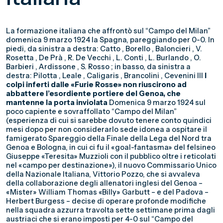
La formazione italiana che affrontò sul “Campo del Milan”
domenica 9 marzo 1924 la Spagna, pareggiando per 0-0. In
piedi, da sinistra a destra: Catto , Borello , Baloncieri , V.
Rosetta , De Prà , R. De Vecchi , L. Conti , L. Burlando , O.
Barbieri , Ardissone , S. Rosso ; in basso, da sinistra a
destra: Pilotta , Leale , Caligaris , Brancolini , Cevenini III
I
colpi inferti dalle «Furie Rosse» non riuscirono ad
abbattere l’esordiente portiere del Genoa, che
mantenne la porta inviolata
Domenica 9 marzo 1924 sul
poco capiente e sovraffollato “Campo del Milan”
(esperienza di cui si sarebbe dovuto tenere conto quindici
mesi dopo per non considerarlo sede idonea a ospitare il
famigerato Spareggio della Finale della Lega del Nord tra
Genoa e Bologna, in cui ci fu il «goal-fantasma» del felsineo
Giuseppe «Teresita» Muzzioli con il pubblico oltre i reticolati
nel «campo per destinazione»), il nuovo Commissario Unico
della Nazionale Italiana, Vittorio Pozzo, che si avvaleva
della collaborazione degli allenatori inglesi del Genoa –
«Mister» William Thomas «Billy» Garbutt – e del Padova –
Herbert Burgess – decise di operare profonde modifiche
nella squadra azzurra travolta sette settimane prima dagli
austriaci che si erano imposti per 4-0 sul “Campo del