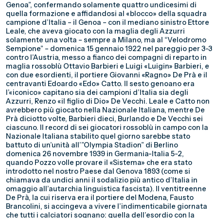
Genoa”, confermando solamente quattro undicesimi di
quella formazione e affidandosi al «blocco» della squadra
campione d’Italia – il Genoa – con il mediano sinistro Ettore
Leale, che aveva giocato con la maglia degli Azzurri
solamente una volta – sempre a Milano, ma al “Velodromo
Sempione” – domenica 15 gennaio 1922 nel pareggio per 3-3
contro l’Austria, messo a fianco dei compagni di reparto in
maglia rossoblù Ottavio Barbieri e Luigi «Luigin» Barbieri, e
con due esordienti, il portiere Giovanni «Ragno» De Prà e il
centravanti Edoardo «Edo» Catto. Il sesto genoano era
l’«iconico» capitano sia dei campioni d’Italia sia degli
Azzurri, Renzo «il figlio di Dio» De Vecchi. Leale e Catto non
avrebbero più giocato nella Nazionale Italiana, mentre De
Prà diciotto volte, Barbieri dieci, Burlando e De Vecchi sei
ciascuno. Il record di sei giocatori rossoblù in campo con la
Nazionale Italiana stabilito quel giorno sarebbe stato
battuto di un’unità all’”Olympia Stadion” di Berlino
domenica 26 novembre 1939 in Germania-Italia 5-2,
quando Pozzo volle provare il «Sistema» che era stato
introdotto nel nostro Paese dal Genova 1893 (come si
chiamava da undici anni il sodalizio più antico d’Italia in
omaggio all’autarchia linguistica fascista). Il ventitreenne
De Prà, la cui riserva era il portiere del Modena, Fausto
Brancolini, si accingeva a vivere l’indimenticabile giornata
che tutti i calciatori sognano: quella dell’esordio con la