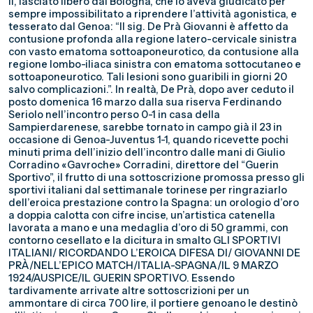
II, lasciato libero dal Bologna, che lo aveva giudicato per
sempre impossibilitato a riprendere l’attività agonistica, e
tesserato dal Genoa: “Il sig. De Prà Giovanni è affetto da
contusione profonda alla regione latero-cervicale sinistra
con vasto ematoma sottoaponeurotico, da contusione alla
regione lombo-iliaca sinistra con ematoma sottocutaneo e
sottoaponeurotico. Tali lesioni sono guaribili in giorni 20
salvo complicazioni.”. In realtà, De Prà, dopo aver ceduto il
posto domenica 16 marzo dalla sua riserva Ferdinando
Seriolo nell’incontro perso 0-1 in casa della
Sampierdarenese, sarebbe tornato in campo già il 23 in
occasione di Genoa-Juventus 1-1, quando ricevette pochi
minuti prima dell’inizio dell’incontro dalle mani di Giulio
Corradino «Gavroche» Corradini, direttore del “Guerin
Sportivo”, il frutto di una sottoscrizione promossa presso gli
sportivi italiani dal settimanale torinese per ringraziarlo
dell’eroica prestazione contro la Spagna: un orologio d’oro
a doppia calotta con cifre incise, un’artistica catenella
lavorata a mano e una medaglia d’oro di 50 grammi, con
contorno cesellato e la dicitura in smalto GLI SPORTIVI
ITALIANI/ RICORDANDO L’EROICA DIFESA DI/ GIOVANNI DE
PRÀ/NELL’EPICO MATCH/ITALIA-SPAGNA/IL 9 MARZO
1924/AUSPICE/IL GUERIN SPORTIVO. Essendo
tardivamente arrivate altre sottoscrizioni per un
ammontare di circa 700 lire, il portiere genoano le destinò