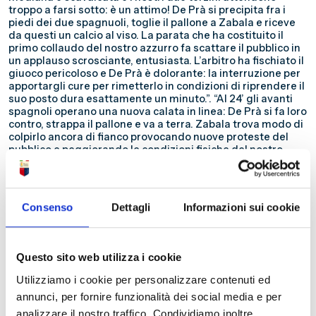
troppo a farsi sotto: è un attimo! De Prà si precipita fra i
piedi dei due spagnuoli, toglie il pallone a Zabala e riceve
da questi un calcio al viso. La parata che ha costituito il
primo collaudo del nostro azzurro fa scattare il pubblico in
un applauso scrosciante, entusiasta. L’arbitro ha fischiato il
giuoco pericoloso e De Prà è dolorante: la interruzione per
apportargli cure per rimetterlo in condizioni di riprendere il
suo posto dura esattamente un minuto.”. “Al 24’ gli avanti
spagnoli operano una nuova calata in linea: De Prà si fa loro
contro, strappa il pallone e va a terra. Zabala trova modo di
colpirlo ancora di fianco provocando nuove proteste del
pubblico e peggiorando le condizioni fisiche del nostro
estremo difensore che, pure zoppicante, rimane al suo
posto.”. “ è Laca che va tutto solo contro De Prà; ma questi
sventa l’azione col solito grande coraggio. Ma Samitier
riprende il
ball
e si lancia addosso a De Prà, il quale si salva
Consenso
Dettagli
Informazioni sui cookie
in giuoco pericoloso , rimanendo colpito da un ennesimo
calcio . Qui si verifica un inopportuno intervento di Pilotta,
masseuer
della «nazionale» , contro il colpevole del quarto
calcio a danno del nostro portiere. L’incidente porta
Questo sito web utilizza i cookie
giustamente alla esclusione di Pilotta dal campo. Gli
eroismi di De Prà, che qual fibra di acciaio di vera tempra
Utilizziamo i cookie per personalizzare contenuti ed
italiana, si spezza anziché piegarsi, hanno fatto scattare il
annunci, per fornire funzionalità dei social media e per
pubblico in una immensa ovazione .”. “Ed il portiere italiano,
analizzare il nostro traffico. Condividiamo inoltre
mentre risale nello spogliatoio, si abbatte di peso . È sfinito!