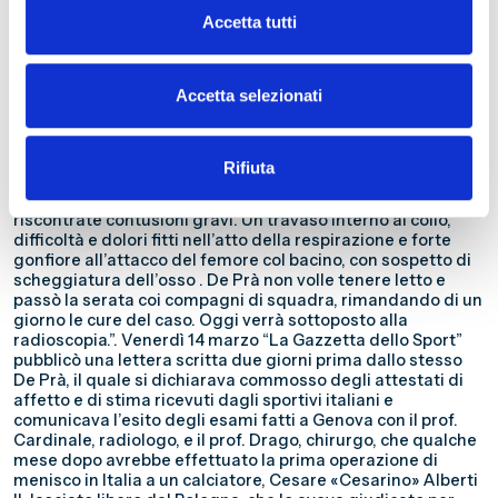
coll’istinto felino intatto! Ha bloccato nella ripresa un
pallone nell’angolo alto della rete con un guizzo e una
Accetta tutti
prontezza d’occhio sorprendenti. La «recluta» ha debuttato
gloriosamente.”. Al di là dei giudizi largamente positivi,
restava la preoccupazione sulle condizioni fisiche del
Accetta selezionati
portiere genovese, su cui la «rosea» di lunedì 10 marzo
scrisse: “Il coraggioso nuovo portiere della Nazionale ,
appena terminata la partita, non poté oltre reggere
all’atroce dolore. Dovette essere trasportato all’albergo a
Rifiuta
mezzo della autoambulanza della Croce Verde.
Assoggettato ad una accurata visita sanitaria, gli vennero
riscontrate contusioni gravi. Un travaso interno al collo,
difficoltà e dolori fitti nell’atto della respirazione e forte
gonfiore all’attacco del femore col bacino, con sospetto di
scheggiatura dell’osso . De Prà non volle tenere letto e
passò la serata coi compagni di squadra, rimandando di un
giorno le cure del caso. Oggi verrà sottoposto alla
radioscopia.”. Venerdì 14 marzo “La Gazzetta dello Sport”
pubblicò una lettera scritta due giorni prima dallo stesso
De Prà, il quale si dichiarava commosso degli attestati di
affetto e di stima ricevuti dagli sportivi italiani e
comunicava l’esito degli esami fatti a Genova con il prof.
Cardinale, radiologo, e il prof. Drago, chirurgo, che qualche
mese dopo avrebbe effettuato la prima operazione di
menisco in Italia a un calciatore, Cesare «Cesarino» Alberti