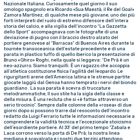
Nazionale Italiana. Curiosamente quel giorno il suo
omologo spagnolo era Ricardo «Sua Maestà, il Re del Goal»
Zamora Martínez, di qualche mese più giovane, uno dei più
forti interpreti del ruolo di estremo difensore dell’intera
storia del calcio, e alla vigilia dell’incontro “La Gazzetta
dello Sport” accompagnava con le fotografie di una
deviazione di pugno con il braccio destro alzato del
portiere genovese al “Barracas” di Buenos Aires durante la
tournée transoceanica dell’estate precedente e di una
parata in plastico tuffo di quello iberico la presentazione di
Bruno «Ghiro» Roghi, nella quale si leggeva: “De Prà è un
neo-azzurro. Siamo tranquilli. È un ragazzo che accoppia
all’atletica costituzione fisica l’agilità del leopardo. Le
rigurgitanti arene dell’America latina e le strenue partite
giocate laggiù dal Genoa hanno temprato i nervi del biondo
guardiano . La sua parata è scevra di truccature
melodrammatiche, Il suo stile ha la sigla della classe e
della misura. È una recluta che si «è fatta» attraverso un
serio tirocinio”. Sempre dalle colonne della «rosea» di due
giorni dopo si possono trarre dal resoconto dell’incontro
redatto da Luigi Ferrario tutte le informazioni necessarie a
comprendere la validità tecnica e l’eccezionale stoicismo
dell’esordiente portiere. Al 33’ del primo tempo “Zabala e
Laca corrono verso la porta di De Prà; la nostra linea
mediana è scavalcata e i nostri due terzini attendono