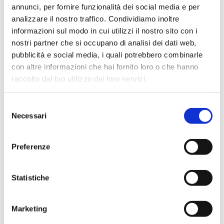
annunci, per fornire funzionalità dei social media e per
Carrello
analizzare il nostro traffico. Condividiamo inoltre
informazioni sul modo in cui utilizzi il nostro sito con i
nostri partner che si occupano di analisi dei dati web,
pubblicità e social media, i quali potrebbero combinarle
con altre informazioni che hai fornito loro o che hanno
10/12/2022
raccolto dal tuo utilizzo dei loro servizi.
Eventi
Il Grifone a caccia di successo ad Ascoli
Selezione
Necessari
del
Dopo la convincente prova di giovedì 8, il Genoa torna in campo
consenso
domenica per la prima trasferta di Alberto Gilardino sullapanchina
rossoblù. Gli undici ai suoi ordini vanno a sfidare i padroni di casa
Preferenze
per una partita che non si vedeva da anni, e che vanta numerosi
precedenti. Ecco
qui
tutti i precedenti tra le due squadre.
Statistiche
Fondazione Genoa 1893 ETS
Via al Porto Antico 4 | 16128 Genova
info@fondazionegenoa.com
+39 3402800268
Marketing