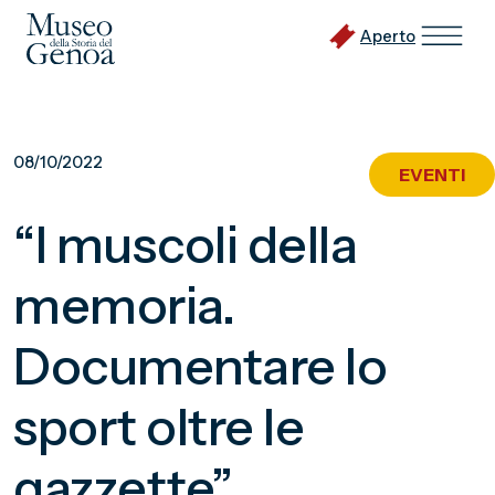
Aperto
Vai
al
08/10/2022
EVENTI
contenuto
principale
“I muscoli della
memoria.
Documentare lo
sport oltre le
gazzette”