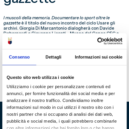
I muscoli della memoria. Documentare lo sport oltre le
gazzette
è il titolo del nuovo incontro del ciclo Usare gli
archivi. Giorgia Di Marcantonio dialogherà con Davide
Debernardi e Giovanna Liconti – Museo del Genoa CFC e
con Vincenzo De Bartolomeo – Federazione Italiana
Scherma. Si parlerà dell’uso che i nostri ospiti fanno degli
archivi nello sviluppo delle loro attività, di dati e documenti,
di archivi al servizio dei ranking e di integrazione tra le
Consenso
Dettagli
Informazioni sui cookie
“cose” e le carte. Sarà anche un’occasione per riflettere
sugli archivi dello sport, che di attenzione hanno molto
bisogno. L’appuntamento è per lunedì 10 ottobre alle 18.
Sarà possibile seguire l’evento in streaming su Archivistica
Questo sito web utilizza i cookie
Attiva e sul canale YouTube di Ibridamente
https://www.youtube.com/watch?v=J6YQUGnzrgI.
Utilizziamo i cookie per personalizzare contenuti ed
annunci, per fornire funzionalità dei social media e per
analizzare il nostro traffico. Condividiamo inoltre
informazioni sul modo in cui utilizzi il nostro sito con i
nostri partner che si occupano di analisi dei dati web,
pubblicità e social media, i quali potrebbero combinarle
Fondazione Genoa 1893 ETS
con altre informazioni che hai fornito loro o che hanno