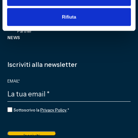
Acquista biglietto
COMMUNITY
Fondazione
Rifiuta
CF 01634160996
Associazione Club
Genoani
REA GE - 427927
Partner
NEWS
Iscriviti alla newsletter
EMAIL
*
CONSENSO
*
Sottoscrivo la
Privacy Policy
.
*
Iscriviti