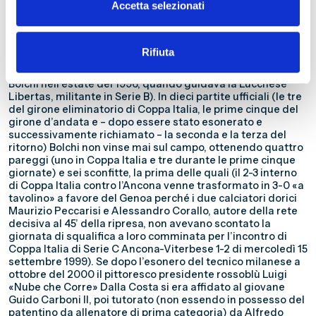
Accetta selezionati
interna dell’Alzano Virescit contro il Genoa, da lui «trafitto»
due volte, e a Genova «impalpabile» al punto di essere
ceduto al Siena a metà campionato) non produssero gli
effetti sperati, anche perché la squadra non sembrava
Rifiuta
adeguatamente preparata dal punto di vista atletico (non
si dimentichi che l’ultimo ritiro estivo era stato fatto da
Bolchi nell’estate del 1996, quando guidava la Lucchese
Libertas, militante in Serie B). In dieci partite ufficiali (le tre
del girone eliminatorio di Coppa Italia, le prime cinque del
girone d’andata e – dopo essere stato esonerato e
successivamente richiamato – la seconda e la terza del
ritorno) Bolchi non vinse mai sul campo, ottenendo quattro
pareggi (uno in Coppa Italia e tre durante le prime cinque
giornate) e sei sconfitte, la prima delle quali (il 2-3 interno
di Coppa Italia contro l’Ancona venne trasformato in 3-0 «a
tavolino» a favore del Genoa perché i due calciatori dorici
Maurizio Peccarisi e Alessandro Corallo, autore della rete
decisiva al 45’ della ripresa, non avevano scontato la
giornata di squalifica a loro comminata per l’incontro di
Coppa Italia di Serie C Ancona-Viterbese 1-2 di mercoledì 15
settembre 1999). Se dopo l’esonero del tecnico milanese a
ottobre del 2000 il pittoresco presidente rossoblù Luigi
«Nube che Corre» Dalla Costa si era affidato al giovane
Guido Carboni II, poi tutorato (non essendo in possesso del
patentino da allenatore di prima categoria) da Alfredo