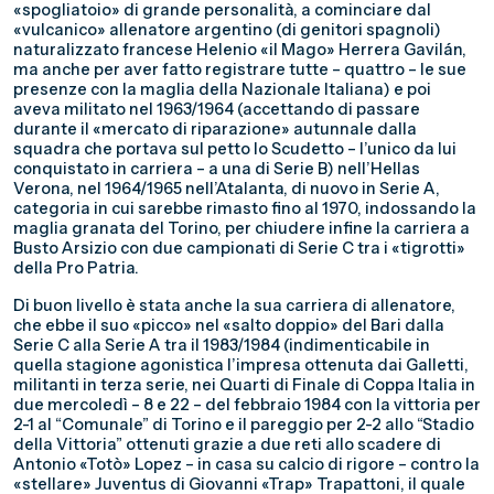
«spogliatoio» di grande personalità, a cominciare dal
«vulcanico» allenatore argentino (di genitori spagnoli)
naturalizzato francese Helenio «il Mago» Herrera Gavilán,
ma anche per aver fatto registrare tutte – quattro – le sue
presenze con la maglia della Nazionale Italiana) e poi
aveva militato nel 1963/1964 (accettando di passare
durante il «mercato di riparazione» autunnale dalla
squadra che portava sul petto lo Scudetto – l’unico da lui
conquistato in carriera – a una di Serie B) nell’Hellas
Verona, nel 1964/1965 nell’Atalanta, di nuovo in Serie A,
categoria in cui sarebbe rimasto fino al 1970, indossando la
maglia granata del Torino, per chiudere infine la carriera a
Busto Arsizio con due campionati di Serie C tra i «tigrotti»
della Pro Patria.
Di buon livello è stata anche la sua carriera di allenatore,
che ebbe il suo «picco» nel «salto doppio» del Bari dalla
Serie C alla Serie A tra il 1983/1984 (indimenticabile in
quella stagione agonistica l’impresa ottenuta dai Galletti,
militanti in terza serie, nei Quarti di Finale di Coppa Italia in
due mercoledì – 8 e 22 – del febbraio 1984 con la vittoria per
2-1 al “Comunale” di Torino e il pareggio per 2-2 allo “Stadio
della Vittoria” ottenuti grazie a due reti allo scadere di
Antonio «Totò» Lopez – in casa su calcio di rigore – contro la
«stellare» Juventus di Giovanni «Trap» Trapattoni, il quale