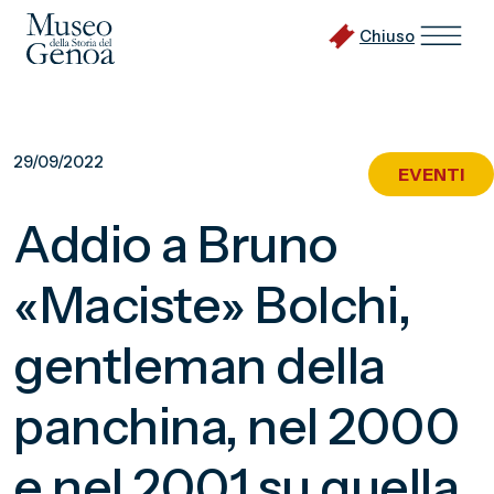
Chiuso
Vai
al
29/09/2022
EVENTI
contenuto
principale
Addio a Bruno
«Maciste» Bolchi,
gentleman della
panchina, nel 2000
e nel 2001 su quella