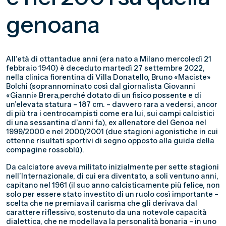
genoana
All’età di ottantadue anni (era nato a Milano mercoledì 21
febbraio 1940) è deceduto martedì 27 settembre 2022,
nella clinica fiorentina di Villa Donatello, Bruno «Maciste»
Bolchi (soprannominato così dal giornalista Giovanni
«Gianni» Brera,perché dotato di un fisico possente e di
un’elevata statura – 187 cm. – davvero rara a vedersi, ancor
di più tra i centrocampisti come era lui, sui campi calcistici
di una sessantina d’anni fa), ex allenatore del Genoa nel
1999/2000 e nel 2000/2001 (due stagioni agonistiche in cui
ottenne risultati sportivi di segno opposto alla guida della
compagine rossoblù).
Da calciatore aveva militato inizialmente per sette stagioni
nell’Internazionale, di cui era diventato, a soli ventuno anni,
capitano nel 1961 (il suo anno calcisticamente più felice, non
solo per essere stato investito di un ruolo così importante –
scelta che ne premiava il carisma che gli derivava dal
carattere riflessivo, sostenuto da una notevole capacità
dialettica, che ne modellava la personalità bonaria – in uno