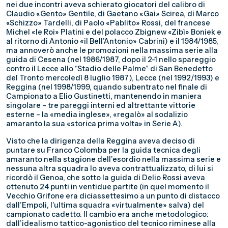
nei due incontri aveva schierato giocatori del calibro di
Claudio «Gento» Gentile, di Gaetano «Gai» Scirea, di Marco
«Schizzo» Tardelli, di Paolo «Pablito» Rossi, del francese
Michel «le Roi» Platini e del polacco Zbignew «Zibì» Boniek e
al ritorno di Antonio «il Bell’Antonio» Cabrini) e il 1984/1985,
ma annoverò anche le promozioni nella massima serie alla
guida di Cesena (nel 1986/1987, dopo il 2-1 nello spareggio
contro il Lecce allo “Stadio delle Palme” di San Benedetto
del Tronto mercoledì 8 luglio 1987), Lecce (nel 1992/1993) e
Reggina (nel 1998/1999, quando subentrato nel finale di
Campionato a Elio Gustinetti, mantenendo in maniera
singolare – tre pareggi interni ed altrettante vittorie
esterne – la «media inglese», «regalò» al sodalizio
amaranto la sua «storica prima volta» in Serie A).
Visto che la dirigenza della Reggina aveva deciso di
puntare su Franco Colomba per la guida tecnica degli
amaranto nella stagione dell’esordio nella massima serie e
nessuna altra squadra lo aveva contrattualizzato, di lui si
ricordò il Genoa, che sotto la guida di Delio Rossi aveva
ottenuto 24 punti in ventidue partite (in quel momento il
Vecchio Grifone era diciassettesimo a un punto di distacco
dall’Empoli, l’ultima squadra «virtualmente» salva) del
campionato cadetto. Il cambio era anche metodologico:
dall’idealismo tattico-agonistico del tecnico riminese alla