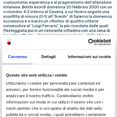
«consumata» esperienza e al pragmatismo dell’allenatore
milanese. Bolchi esordì domenica 20 febbraio 2000 con un
«rotondo» 4-2 interno al Cesena, a cui fecero seguito una
sconfitta di misura (0-1) all’“Arechi” di Salerno la domenica
successiva e a marzo un «filotto» di quattro vittorie
consecutive al “Luigi Ferraris”, la più ricordata dalle quali
(festeggiata poi in un ristorante cittadino con una cena di
squadra offerta – da gran signore qual era – dallo stesso
Bolchi) è quella di lunedì 20 marzo 2000 per 1-0 – nell’unico
incontro di quella serie nominalmente disputato in
trasferta – nel derby contro una Sampdoria, che,
«affondata» sotto la Gradinata Nord da un colpo di testa
Consenso
Dettagli
Informazioni sui cookie
del suo ex giocatore Marco «Carpa-goal» Carparelli,
avrebbe smarrito la strada che la stava conducendo
all’immediato ritorno in Serie A, mettendo insieme nelle
successive sette giornate una vittoria, un pareggio e
Questo sito web utilizza i cookie
cinque sconfitte, che resero inutili le quattro vittorie finali.
Purtroppo la squadra rossoblù dopo quelle quattro vittorie
Utilizziamo i cookie per personalizzare contenuti ed
consecutive raccolse «solamente» sette punti nelle
annunci, per fornire funzionalità dei social media e per
successive cinque giornate, subendo due 1-2 esterni che le
analizzare il nostro traffico. Condividiamo inoltre
«tarparono le ali» nella rincorsa – impensabile nel momento
in cui c’era stato l’avvicendamento sulla panchina rossoblù
informazioni sul modo in cui utilizzi il nostro sito con i
– alla promozione, nonostante i tremila tifosi al seguito al
nostri partner che si occupano di analisi dei dati web,
“Brianteo”, a Monza e, nonostante la posizione di «fanalino
pubblicità e social media, i quali potrebbero combinarle
di coda» ormai rassegnata alla retrocessione della