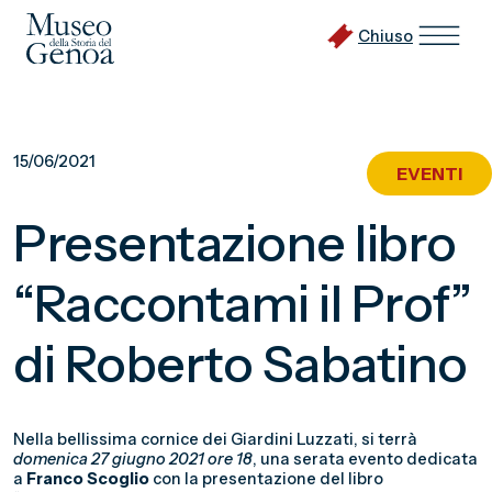
Chiuso
Vai
al
15/06/2021
EVENTI
contenuto
principale
Presentazione libro
“Raccontami il Prof”
di Roberto Sabatino
Nella bellissima cornice dei Giardini Luzzati, si terrà
domenica 27 giugno 2021 ore 18
, una serata evento dedicata
a
Franco Scoglio
con la presentazione del libro