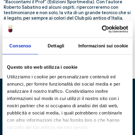
“Raccontami il Prof” (Edizioni Sportmedia). Con l’autore
Roberto Sabatino ed alcuni ospiti, ripercorreremo con
testimonianze e non solo, la vita di un grande tecnico che si
è legato, per sempre ai colori del Club più antico d’Italia.
Per l’occasione anche i figli di Franco Scoglio, Tobias e
Brigitte, saranno presenti.
Prenotazione obbligatoria
all’indirizzo museo@fondazionegenoa.com o
telefonando ai numeri 0105536711/3755331428 (anche
whatsapp).
L’attività sarà svolta nel rispetto di tutte le
Consenso
Dettagli
Informazioni sui cookie
norme di sicurezza anti-contagio. L’evento sarà trasmesso
in diretta sulla pagina Facebook e Youtube di Goodmorning
Genova.
Questo sito web utilizza i cookie
Utilizziamo i cookie per personalizzare contenuti ed
annunci, per fornire funzionalità dei social media e per
analizzare il nostro traffico. Condividiamo inoltre
informazioni sul modo in cui utilizzi il nostro sito con i
Fondazione Genoa 1893 ETS
nostri partner che si occupano di analisi dei dati web,
Via al Porto Antico 4 | 16128 Genova
pubblicità e social media, i quali potrebbero combinarle
con altre informazioni che hai fornito loro o che hanno
info@fondazionegenoa.com
raccolto dal tuo utilizzo dei loro servizi.