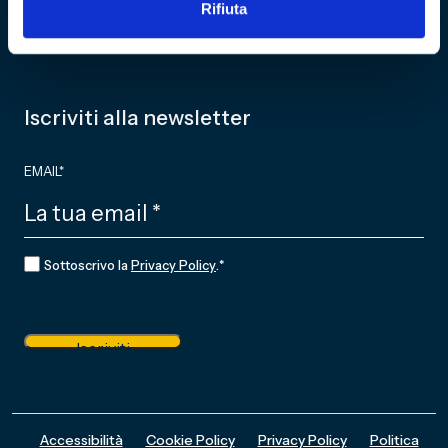
Rifiuta
Partner
NEWS
Iscriviti alla newsletter
EMAIL
*
CONSENSO
*
Sottoscrivo la
Privacy Policy
.
*
Iscriviti
Accessibilità
Cookie Policy
Privacy Policy
Politica