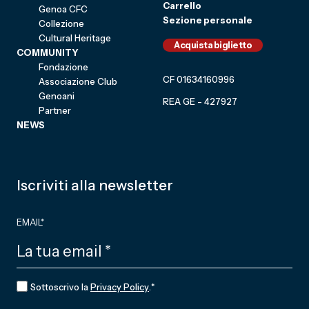
Carrello
Genoa CFC
Sezione personale
Collezione
Cultural Heritage
Acquista biglietto
COMMUNITY
Fondazione
CF 01634160996
Associazione Club
Genoani
REA GE - 427927
Partner
NEWS
Iscriviti alla newsletter
EMAIL
*
CONSENSO
*
Sottoscrivo la
Privacy Policy
.
*