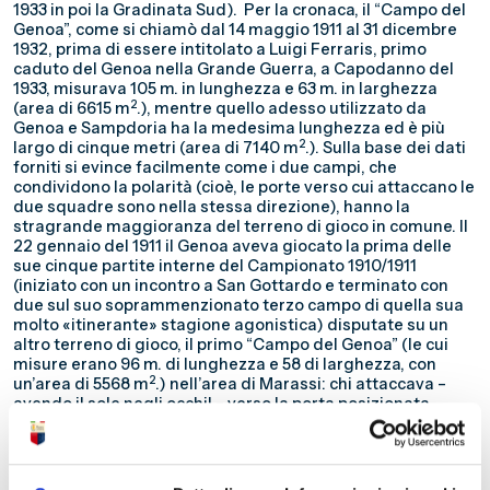
1933 in poi la Gradinata Sud).
Per la cronaca, il “Campo del
Genoa”, come si chiamò dal 14 maggio 1911 al 31 dicembre
1932, prima di essere intitolato a Luigi Ferraris, primo
caduto del Genoa nella Grande Guerra, a Capodanno del
1933, misurava 105 m. in lunghezza e 63 m. in larghezza
2
(area di 6615 m
.), mentre quello adesso utilizzato da
Genoa e Sampdoria ha la medesima lunghezza ed è più
2
largo di cinque metri (area di 7140 m
.). Sulla base dei dati
forniti si evince facilmente come i due campi, che
condividono la polarità (cioè, le porte verso cui attaccano le
due squadre sono nella stessa direzione), hanno la
stragrande maggioranza del terreno di gioco in comune. Il
22 gennaio del 1911 il Genoa aveva giocato la prima delle
sue cinque partite interne del Campionato 1910/1911
(iniziato con un incontro a San Gottardo e terminato con
due sul suo soprammenzionato terzo campo di quella sua
molto «itinerante» stagione agonistica) disputate su un
altro terreno di gioco, il primo “Campo del Genoa” (le cui
misure erano 96 m. di lunghezza e 58 di larghezza, con
2
un’area di 5568 m
.) nell’area di Marassi: chi attaccava –
avendo il sole negli occhi! – verso la porta posizionata
davanti alla sponda sinistra del torrente Bisagno si trovava
sulla fascia destra di quel campo per quanta porzione di
quello che sarebbe stato inaugurato meno di quattro mesi
dopo?
Per rispondere – approssimativamente, ma con