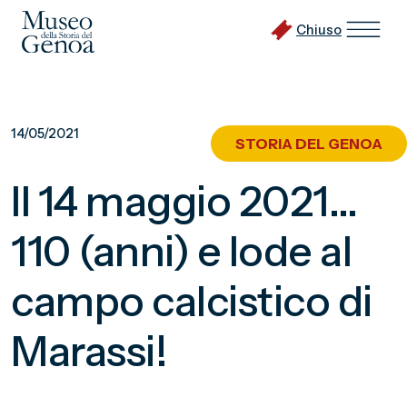
Chiuso
Vai
al
14/05/2021
STORIA DEL GENOA
contenuto
principale
Il 14 maggio 2021…
110 (anni) e lode al
campo calcistico di
Marassi!