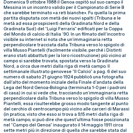
Domenica 9 ottobre 1988 il Genoa ospitò sul suo campo il
Messina in un incontro valido per il Campionato di Serie B
che sarebbe terminato «a reti bianche». Fu quella la prima
partita disputata con metà dei nuovi spalti (Tribuna e le
metà ad essa prospicienti della Gradinata Nord e della
Gradinata Sud) del “Luigi Ferraris” edificati per la Coppa
del Mondo di calcio di Italia ’90. In un filmato dell’incontro
visibile su internet si nota che un’immaginaria retta
perpendicolare tracciata dalla Tribuna verso lo spigolo di
villa Musso Piantelli (facilmente visibile, perché i Distinti
erano stati abbattuti per la loro ricostruzione) più vicino al
campo si sarebbe trovata, spostata verso la Gradinata
Nord, a circa due metri dalla riga di metà campo. Il
settimanale illustrato genovese “Il Calcio” a pag. 6 del suo
numero di sabato 21 giugno 1924 pubblicò una fotografia
dall’alto del momento iniziale della Finale d’andata della
Lega del Nord Genoa-Bologna (terminata 1-0 per i padroni
di casa) in cui si vede che, tracciando un’immaginaria retta
perpendicolare dalla Tribuna verso lo spigolo di villa Musso
Piantelli, essa risulterebbe grosso modo tangente al punto
del cerchio di centrocampo più vicino alle carceri di Marassi
(in pratica, visto che esso si trova a 9,15 metri dalla riga di
metà campo, si può dire che quest’ultima fosse posizionata
nel “Campo del Genoa” inaugurato il 14 maggio 1911 circa
sette metri più in direzione di quella che sarebbe stata dal