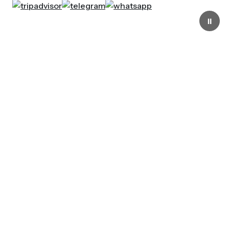
⏸
Aperto tutti i giorni
dalle 10.00 alle 19.00
La Fondazione Genoa 1893
ETS nasce nel 2006 per
custodire e tramandare la
storia, i valori e l’identità del
Genoa, mettendo al centro la
passione dei tifosi e il legame
con il Club.