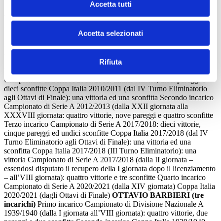
Accetta tutti
XXXVIII giornata) : cinque vittorie, sei pareggi ed otto sconfitte
Terzo incarico Coppa Italia 1996/1997: due vittorie (delle quali una
a tavolino), un pareggio ed una sconfitta Campionato di Serie B
Accetta selezionati
1996/1997: quindici vittorie, sedici pareggi e sette sconfitte Quarto
incarico Campionato di Serie C1 2005/2006 (dalla XXVI giornata
alla XXXIII giornata con il recupero – come terzo incontro – della
Rifiuta
XXIII giornata): quattro vittorie, due pareggi e tre sconfitte
DAVIDE BALLARDINI (quattro incarichi)
Primo incarico
Campionato di Serie A 2010/2011: undici vittorie, dieci pareggi e
dieci sconfitte Coppa Italia 2010/2011 (dal IV Turno Eliminatorio
agli Ottavi di Finale): una vittoria ed una sconfitta Secondo incarico
Campionato di Serie A 2012/2013 (dalla XXII giornata alla
XXXVIII giornata: quattro vittorie, nove pareggi e quattro sconfitte
Terzo incarico Campionato di Serie A 2017/2018: dieci vittorie,
cinque pareggi ed undici sconfitte Coppa Italia 2017/2018 (dal IV
Turno Eliminatorio agli Ottavi di Finale): una vittoria ed una
sconfitta Coppa Italia 2017/2018 (III Turno Eliminatorio): una
vittoria Campionato di Serie A 2017/2018 (dalla II giornata –
essendosi disputato il recupero della I giornata dopo il licenziamento
– all’VIII giornata): quattro vittorie e tre sconfitte Quarto incarico
Campionato di Serie A 2020/2021 (dalla XIV giornata) Coppa Italia
2020/2021 (dagli Ottavi di Finale)
OTTAVIO BARBIERI (tre
incarichi)
Primo incarico Campionato di Divisione Nazionale A
1939/1940 (dalla I giornata all’VIII giornata): quattro vittorie, due