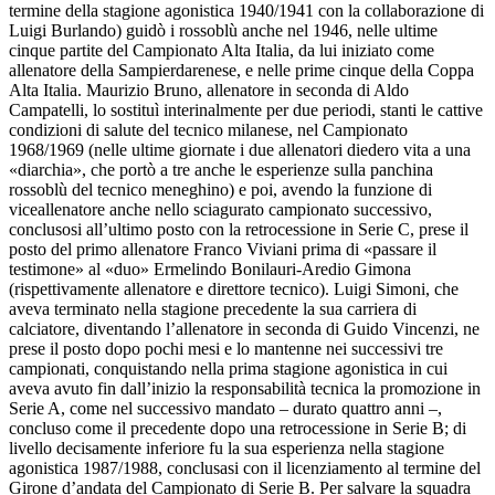
termine della stagione agonistica 1940/1941 con la collaborazione di
Luigi Burlando) guidò i rossoblù anche nel 1946, nelle ultime
cinque partite del Campionato Alta Italia, da lui iniziato come
allenatore della Sampierdarenese, e nelle prime cinque della Coppa
Alta Italia. Maurizio Bruno, allenatore in seconda di Aldo
Campatelli, lo sostituì interinalmente per due periodi, stanti le cattive
condizioni di salute del tecnico milanese, nel Campionato
1968/1969 (nelle ultime giornate i due allenatori diedero vita a una
«diarchia», che portò a tre anche le esperienze sulla panchina
rossoblù del tecnico meneghino) e poi, avendo la funzione di
viceallenatore anche nello sciagurato campionato successivo,
conclusosi all’ultimo posto con la retrocessione in Serie C, prese il
posto del primo allenatore Franco Viviani prima di «passare il
testimone» al «duo» Ermelindo Bonilauri-Aredio Gimona
(rispettivamente allenatore e direttore tecnico). Luigi Simoni, che
aveva terminato nella stagione precedente la sua carriera di
calciatore, diventando l’allenatore in seconda di Guido Vincenzi, ne
prese il posto dopo pochi mesi e lo mantenne nei successivi tre
campionati, conquistando nella prima stagione agonistica in cui
aveva avuto fin dall’inizio la responsabilità tecnica la promozione in
Serie A, come nel successivo mandato – durato quattro anni –,
concluso come il precedente dopo una retrocessione in Serie B; di
livello decisamente inferiore fu la sua esperienza nella stagione
agonistica 1987/1988, conclusasi con il licenziamento al termine del
Girone d’andata del Campionato di Serie B. Per salvare la squadra