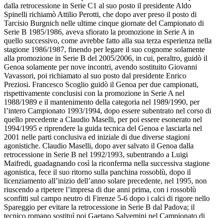
dalla retrocessione in Serie C1 al suo posto il presidente Aldo
Spinelli richiamò Attilio Perotti, che dopo aver preso il posto di
Tarcisio Burgnich nelle ultime cinque giornate del Campionato di
Serie B 1985/1986, aveva sfiorato la promozione in Serie A in
quello successivo, come avrebbe fatto alla sua terza esperienza nella
stagione 1986/1987, finendo per legare il suo cognome solamente
alla promozione in Serie B del 2005/2006, in cui, peraltro, guidò il
Genoa solamente per nove incontri, avendo sostituito Giovanni
Vavassori, poi richiamato al suo posto dal presidente Enrico
Preziosi. Francesco Scoglio guidò il Genoa per due campionati,
rispettivamente conclusisi con la promozione in Serie A nel
1988/1989 e il mantenimento della categoria nel 1989/1990, per
l’intero Campionato 1993/1994, dopo essere subentrato nel corso di
quello precedente a Claudio Maselli, per poi essere esonerato nel
1994/1995 e riprendere la guida tecnica del Genoa e lasciarla nel
2001 nelle parti conclusiva ed iniziale di due diverse stagioni
agonistiche. Claudio Maselli, dopo aver salvato il Genoa dalla
retrocessione in Serie B nel 1992/1993, subentrando a Luigi
Maifredi, guadagnando così la riconferma nella successiva stagione
agonistica, fece il suo ritorno sulla panchina rossoblù, dopo il
licenziamento all’inizio dell’anno solare precedente, nel 1995, non
riuscendo a ripetere l’impresa di due anni prima, con i rossoblù
sconfitti sul campo neutro di Firenze 5-6 dopo i calci di rigore nello
Spareggio per evitare la retrocessione in Serie B dal Padova; il
tecnico romano sostituì poi Gaetano Salvemini nel Campionato di