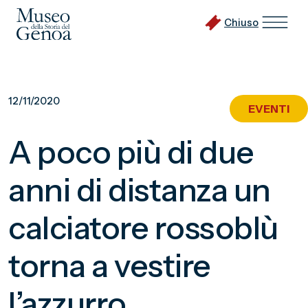
Chiuso
Vai
al
12/11/2020
EVENTI
contenuto
principale
A poco più di due
anni di distanza un
calciatore rossoblù
torna a vestire
l’azzurro