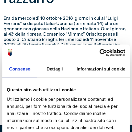
Era da mercoledì 10 ottobre 2018, giorno in cui al “Luigi
Ferraris” si disputò Italia-Ucraina (terminata 1-1) che un
genoano non giocava nella Nazionale Italiana. Quel giorno,
al 43′ della ripresa, Domenico “Mimmo” Criscito prese il
posto di Cristiano Biraghi. Ieri, mercoledì 11 novembre
2020, all'”Artemio Franchi” Di Firenze Luca Pellegrini ha
fatto al 26′ del 2° tempo, subentrando all’italo-brasiliano
Emerson Palmieri dos Santos nell’incontro amichevole
Italia-Estonia, conclusosi 4-0, il suo esordio tra le fila della
Nazionale Italiana, diventando il quarantaquattresimo
Consenso
Dettagli
Informazioni sui cookie
calciatore del Genoa a giocare nella Nazionale Italiana e il
ventinovesimo a fare il proprio esordio tra gli Azzurri
durante la sua militanza tra le fila del più antico club
calcistico italiano. Si allega lo studio analitico, con tutte le
Questo sito web utilizza i cookie
presenze dei genoani in senso storico e per numero di
giocatori schierati.
Utilizziamo i cookie per personalizzare contenuti ed
Grafico dei giocatori del Genoa in Nazionale
annunci, per fornire funzionalità dei social media e per
Il Genoa in Nazionale
analizzare il nostro traffico. Condividiamo inoltre
informazioni sul modo in cui utilizzi il nostro sito con i
nostri partner che si occupano di analisi dei dati web,