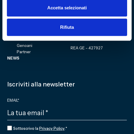
Eventi
Carrello
Accetta selezionati
Genoa CFC
Sezione personale
Collezione
Cultural Heritage
Acquista biglietto
COMMUNITY
Rifiuta
Fondazione
CF 01634160996
Associazione Club
Genoani
REA GE - 427927
Partner
NEWS
Iscriviti alla newsletter
EMAIL
*
CONSENSO
*
Sottoscrivo la
Privacy Policy
.
*