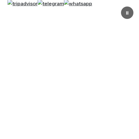
⏸
Aperto tutti i giorni
dalle 10.00 alle 19.00
La Fondazione Genoa 1893
ETS nasce nel 2006 per
custodire e tramandare la
storia, i valori e l’identità del
Genoa, mettendo al centro la
passione dei tifosi e il legame
con il Club.