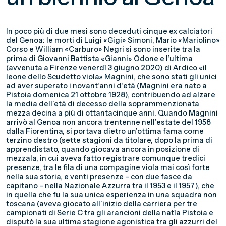
In poco più di due mesi sono deceduti cinque ex calciatori
del Genoa: le morti di Luigi «Gigi» Simoni, Mario «Mariolino»
Corso e William «Carburo» Negri si sono inserite tra la
prima di Giovanni Battista «Gianni» Odone e l’ultima
(avvenuta a Firenze venerdì 3 giugno 2020) di Ardico «il
leone dello Scudetto viola» Magnini, che sono stati gli unici
ad aver superato i novant’anni d’età (Magnini era nato a
Pistoia domenica 21 ottobre 1928), contribuendo ad alzare
la media dell’età di decesso della soprammenzionata
mezza decina a più di ottantacinque anni. Quando Magnini
arrivò al Genoa non ancora trentenne nell’estate del 1958
dalla Fiorentina, si portava dietro un’ottima fama come
terzino destro (sette stagioni da titolare, dopo la prima di
apprendistato, quando giocava ancora in posizione di
mezzala, in cui aveva fatto registrare comunque tredici
presenze, tra le fila di una compagine viola mai così forte
nella sua storia, e venti presenze – con due fasce da
capitano – nella Nazionale Azzurra tra il 1953 e il 1957), che
in quella che fu la sua unica esperienza in una squadra non
toscana (aveva giocato all’inizio della carriera per tre
campionati di Serie C tra gli arancioni della natìa Pistoia e
disputò la sua ultima stagione agonistica tra gli azzurri del