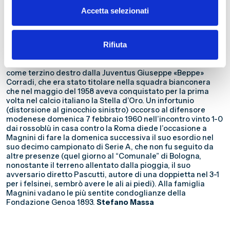
«Toni» Busini III (che sopravvisse fino all’indomani della
Accetta selezionati
sconfitta interna per 0-2 contro il LaneRossi Vicenza di
domenica 25 ottobre 1959, quando, avendo raccolto il
Genoa nell’inizio di quella disastrosa stagione una vittoria
Rifiuta
e cinque sconfitte, venne assunto l’allenatore inglese Jesse
Carver), il sodalizio rossoblù non diede più fiducia a
Magnini (comunque rimasto in organico), acquistando
come terzino destro dalla Juventus Giuseppe «Beppe»
Corradi, che era stato titolare nella squadra bianconera
che nel maggio del 1958 aveva conquistato per la prima
volta nel calcio italiano la Stella d’Oro. Un infortunio
(distorsione al ginocchio sinistro) occorso al difensore
modenese domenica 7 febbraio 1960 nell’incontro vinto 1-0
dai rossoblù in casa contro la Roma diede l’occasione a
Magnini di fare la domenica successiva il suo esordio nel
suo decimo campionato di Serie A, che non fu seguito da
altre presenze (quel giorno al “Comunale” di Bologna,
nonostante il terreno allentato dalla pioggia, il suo
avversario diretto Pascutti, autore di una doppietta nel 3-1
per i felsinei, sembrò avere le ali ai piedi). Alla famiglia
Magnini vadano le più sentite condoglianze della
Fondazione Genoa 1893.
Stefano Massa