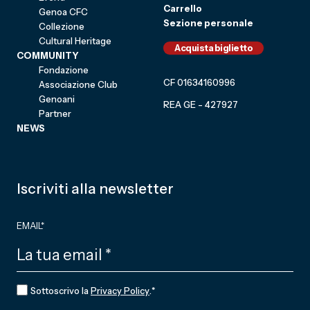
Carrello
Genoa CFC
Sezione personale
Collezione
Cultural Heritage
Acquista biglietto
COMMUNITY
Fondazione
CF 01634160996
Associazione Club
Genoani
REA GE - 427927
Partner
NEWS
Iscriviti alla newsletter
EMAIL
*
CONSENSO
*
Sottoscrivo la
Privacy Policy
.
*