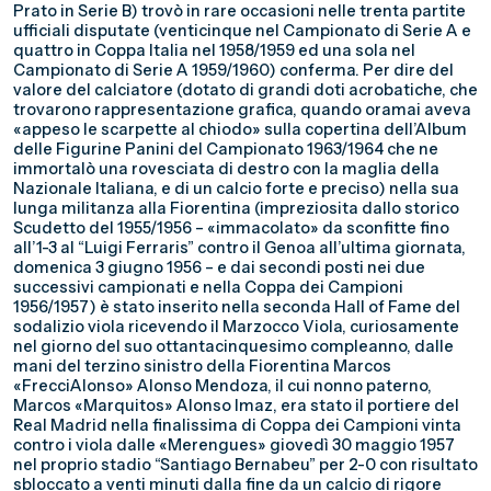
Prato in Serie B) trovò in rare occasioni nelle trenta partite
ufficiali disputate (venticinque nel Campionato di Serie A e
quattro in Coppa Italia nel 1958/1959 ed una sola nel
Campionato di Serie A 1959/1960) conferma. Per dire del
valore del calciatore (dotato di grandi doti acrobatiche, che
trovarono rappresentazione grafica, quando oramai aveva
«appeso le scarpette al chiodo» sulla copertina dell’Album
delle Figurine Panini del Campionato 1963/1964 che ne
immortalò una rovesciata di destro con la maglia della
Nazionale Italiana, e di un calcio forte e preciso) nella sua
lunga militanza alla Fiorentina (impreziosita dallo storico
Scudetto del 1955/1956 – «immacolato» da sconfitte fino
all’1-3 al “Luigi Ferraris” contro il Genoa all’ultima giornata,
domenica 3 giugno 1956 – e dai secondi posti nei due
successivi campionati e nella Coppa dei Campioni
1956/1957) è stato inserito nella seconda Hall of Fame del
sodalizio viola ricevendo il Marzocco Viola, curiosamente
nel giorno del suo ottantacinquesimo compleanno, dalle
mani del terzino sinistro della Fiorentina Marcos
«FrecciAlonso» Alonso Mendoza, il cui nonno paterno,
Marcos «Marquitos» Alonso Imaz, era stato il portiere del
Real Madrid nella finalissima di Coppa dei Campioni vinta
contro i viola dalle «Merengues» giovedì 30 maggio 1957
nel proprio stadio “Santiago Bernabeu” per 2-0 con risultato
sbloccato a venti minuti dalla fine da un calcio di rigore