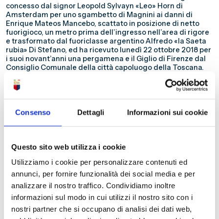
concesso dal signor Leopold Sylvayn «Leo» Horn di
Amsterdam per uno sgambetto di Magnini ai danni di
Enrique Mateos Mancebo, scattato in posizione di netto
fuorigioco, un metro prima dell’ingresso nell’area di rigore
e trasformato dal fuoriclasse argentino Alfredo «la Saeta
rubia» Di Stefano, ed ha ricevuto lunedì 22 ottobre 2018 per
i suoi novant’anni una pergamena e il Giglio di Firenze dal
Consiglio Comunale della città capoluogo della Toscana.
Quando giunse al Genoa, Magnini, più abituato ad usare il
«fioretto» che la «sciabola» per fronteggiare gli attacchi
avversari, faticò a calarsi nel clima di una squadra che
differentemente da quella da cui proveniva non
frequentava i «piani nobili» della Serie A e che nei due
Consenso
Dettagli
Informazioni sui cookie
precedenti campionati si era salvata dalla retrocessione
all’ultima giornata. Nella stagione agonistica 1958/1959, a
fronte di due reti segnate in due pareggi casalinghi per 1-1
(il provvisorio vantaggio contro la Triestina domenica 2
Questo sito web utilizza i cookie
novembre 1958 al 4’ della ripresa con una «rasoiata» di
Utilizziamo i cookie per personalizzare contenuti ed
destro da circa venticinque metri che si infilò nell’angolino
basso sinistro e quella del pareggio contro l’Alessandria
annunci, per fornire funzionalità dei social media e per
domenica 15 marzo 1959, sei minuti dopo il vantaggio per i
analizzare il nostro traffico. Condividiamo inoltre
grigi «firmato» da Tullio Oldani, a sette minuti dalla fine
informazioni sul modo in cui utilizzi il nostro sito con i
con un tiro di destro da circa diciotto metri nell’angolino
basso destro sugli sviluppi di un calcio d’angolo), con cui
nostri partner che si occupano di analisi dei dati web,
eguagliò il suo record di realizzazioni in un massimo