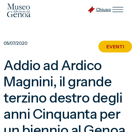
Chiuso
Vai
al
05/07/2020
EVENTI
contenuto
principale
Addio ad Ardico
Magnini, il grande
terzino destro degli
anni Cinquanta per
un biennio al Genoa