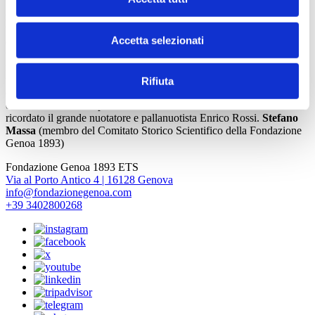
1910; Alessandro Gazoppi, con un’unica presenza – da portiere –
nel giorno dell’inaugurazione (domenica 14 maggio 1911) del
“Campo del Genoa” con l’attuale orientamento; Alberto Sussone,
Accetta selezionati
difensore tra il 1909 e il 1911; Claudio Casanova II, validissimo
terzino, una volta Azzurrro d’Italia nel 1914 e compagno di reparto
in rossoblù del grande Renzo «il figlio di Dio» De Vecchi negli
ultimi due campionati prebellici, che era stato stroncato dalla tisi
Rifiuta
contratta durante la vita militare; Adolfo Gnecco, portiere nella fase
eliminatoria del Campionato 1914/1915. Oltre ai suddetti va
ricordato il grande nuotatore e pallanuotista Enrico Rossi.
Stefano
Massa
(membro del Comitato Storico Scientifico della Fondazione
Genoa 1893)
Fondazione Genoa 1893 ETS
Via al Porto Antico 4 | 16128 Genova
info@fondazionegenoa.com
+39 3402800268