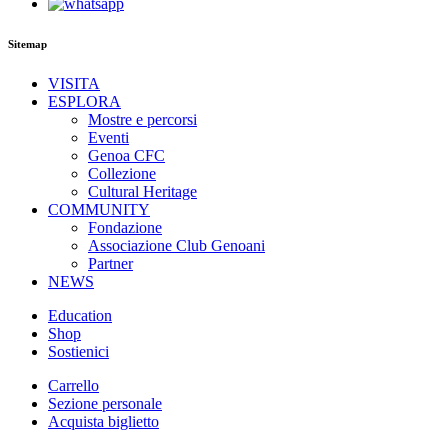
Sitemap
VISITA
ESPLORA
Mostre e percorsi
Eventi
Genoa CFC
Collezione
Cultural Heritage
COMMUNITY
Fondazione
Associazione Club Genoani
Partner
NEWS
Education
Shop
Sostienici
Carrello
Sezione personale
Acquista biglietto