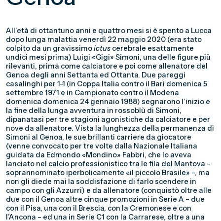
All’età di ottantuno anni e quattro mesi si è spento a Lucca
dopo lunga malattia venerdì 22 maggio 2020 (era stato
colpito da un gravissimo
ictus
cerebrale esattamente
undici mesi prima) Luigi «Gigi» Simoni, una delle figure più
rilevanti, prima come calciatore e poi come allenatore del
Genoa degli anni Settanta ed Ottanta. Due pareggi
casalinghi per 1-1 (in Coppa Italia contro il Bari domenica 5
settembre 1971 e in Campionato contro il Modena
domenica domenica 24 gennaio 1988) segnarono l’inizio e
la fine della lunga avventura in rossoblù di Simoni,
dipanatasi per tre stagioni agonistiche da calciatore e per
nove da allenatore. Vista la lunghezza della permanenza di
Simoni al Genoa, le sue brillanti carriere da giocatore
(venne convocato per tre volte dalla Nazionale Italiana
guidata da Edmondo «Mondino» Fabbri, che lo aveva
lanciato nel calcio professionistico tra le fila del Mantova –
soprannominato iperbolicamente «il piccolo Brasile» –, ma
non gli diede mai la soddisfazione di farlo scendere in
campo con gli Azzurri) e da allenatore (conquistò oltre alle
due con il Genoa altre cinque promozioni in Serie A – due
con il Pisa, una con il Brescia, con la Cremonese e con
l’Ancona – ed una in Serie C1 con la Carrarese, oltre a una