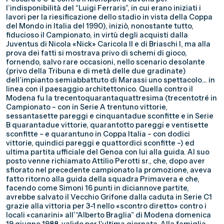
l’indisponibilità del “Luigi Ferraris”, in cui erano iniziati i
lavori per la riesificazione dello stadio in vista della Coppa
del Mondo in Italia del 1990), iniziò, nonostante tutto,
fiducioso il Campionato, in virtù degli acquisti dalla
Juventus di Nicola «Nick» Caricola II e di Briaschi I, ma alla
prova dei fatti si mostrava privo di schemi di gioco,
fornendo, salvo rare occasioni, nello scenario desolante
(privo della Tribuna e di metà delle due gradinate)
dell’impianto semiabbattuto di Marassi uno spettacolo… in
linea con il paesaggio architettonico. Quella contro il
Modena fu la trecentoquarantaquattresima (trecentotré in
Campionato – con in Serie A trentuno vittorie,
sessantasette pareggi e cinquantadue sconfitte e in Serie
B quarantadue vittorie, quarantotto pareggi e ventisette
sconfitte – e quarantuno in Coppa Italia – con dodici
vittorie, quindici pareggi e quattordici sconfitte –) ed
ultima partita ufficiale del Genoa con lui alla guida. Al suo
posto venne richiamato Attilio Perotti sr., che, dopo aver
sfiorato nel precedente campionato la promozione, aveva
fatto ritorno alla guida della squadra Primavera e che,
facendo come Simoni 16 punti in diciannove partite,
avrebbe salvato il Vecchio Grifone dalla caduta in Serie C1
grazie alla vittoria per 3-1 nello «scontro diretto» contro i
locali «canarini» all’“Alberto Braglia” di Modena domenica