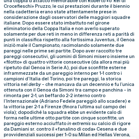
una coppia d’attacco memorabile con Roberto «o’ Rei di
Crocefieschi» Pruzzo, le cui prestazioni durante il biennio
nella cadetteria erano state attentamente prese in
considerazione dagli osservatori delle maggiori squadre
italiane. Dopo essere stato imbattuto nel girone
eliminatorio della Coppa Italia e non averlo superato
solamente per due reti in meno in differenza reti a parità di
punti in classifica rispetto alla fortissima Juventus, il Genoa
iniziò male il Campionato, racimolando solamente due
pareggi nelle prime sei partite. Dopo aver raccolto tre
pareggi consecutivi, gli uomini di Simoni misero insieme un
«filotto» di quattro vittorie consecutive (da allora mai più
ripetuto dal Genoa in Serie A), poi due sconfitte esterne
inframmezzate da un pareggio interno per 1-1 contro i
campioni d’Italia del Torino, poi tre pareggi, la storica
vittoria nel
derby
– che mancava da un decennio e fu l’unica
ottenuta con il Genoa da Simoni tra campo e panchina – in
rimonta per 2-1, un beffardo 2-2 interno contro
l’Internazionale (Adriano Fedele pareggiò allo scadere) e
la vittoria per 2-1 a Firenze (finora l’ultima sul campo dei
viola); dopodiché la squadra ebbe un evidente calo di
forma nelle ultime otto partite con cinque sconfitte, un
pareggio esterno acciuffato
in extremis
su calcio di rigore
da Damiani sr. contro il «fanalino di coda» Cesena e due
provvidenziali successi per 1-0 su Milan ed Hellas Verona,