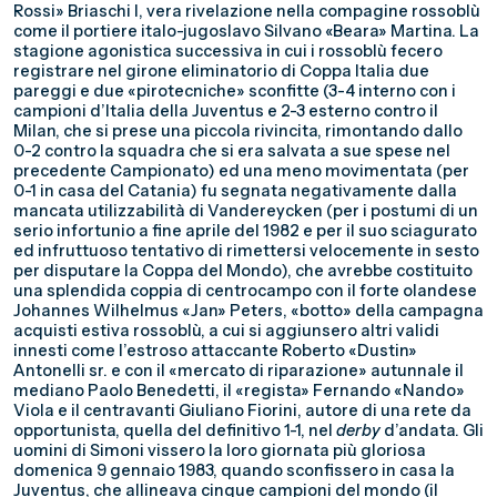
Rossi» Briaschi I, vera rivelazione nella compagine rossoblù
come il portiere italo-jugoslavo Silvano «Beara» Martina. La
stagione agonistica successiva in cui i rossoblù fecero
registrare nel girone eliminatorio di Coppa Italia due
pareggi e due «pirotecniche» sconfitte (3-4 interno con i
campioni d’Italia della Juventus e 2-3 esterno contro il
Milan, che si prese una piccola rivincita, rimontando dallo
0-2 contro la squadra che si era salvata a sue spese nel
precedente Campionato) ed una meno movimentata (per
0-1 in casa del Catania) fu segnata negativamente dalla
mancata utilizzabilità di Vandereycken (per i postumi di un
serio infortunio a fine aprile del 1982 e per il suo sciagurato
ed infruttuoso tentativo di rimettersi velocemente in sesto
per disputare la Coppa del Mondo), che avrebbe costituito
una splendida coppia di centrocampo con il forte olandese
Johannes Wilhelmus «Jan» Peters, «botto» della campagna
acquisti estiva rossoblù, a cui si aggiunsero altri validi
innesti come l’estroso attaccante Roberto «Dustin»
Antonelli sr. e con il «mercato di riparazione» autunnale il
mediano Paolo Benedetti, il «regista» Fernando «Nando»
Viola e il centravanti Giuliano Fiorini, autore di una rete da
opportunista, quella del definitivo 1-1, nel
derby
d’andata. Gli
uomini di Simoni vissero la loro giornata più gloriosa
domenica 9 gennaio 1983, quando sconfissero in casa la
Juventus, che allineava cinque campioni del mondo (il