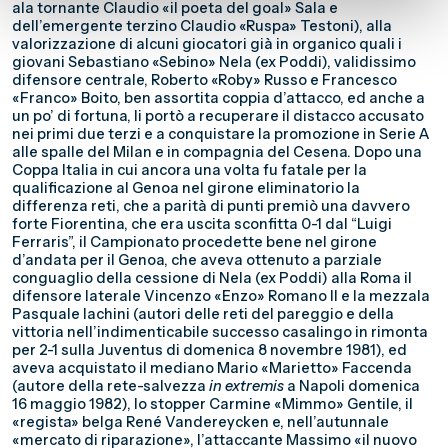
ala tornante Claudio «il poeta del goal» Sala e
dell’emergente terzino Claudio «Ruspa» Testoni), alla
valorizzazione di alcuni giocatori già in organico quali i
giovani Sebastiano «Sebino» Nela (ex Poddi), validissimo
difensore centrale, Roberto «Roby» Russo e Francesco
«Franco» Boito, ben assortita coppia d’attacco, ed anche a
un po’ di fortuna, li portò a recuperare il distacco accusato
nei primi due terzi e a conquistare la promozione in Serie A
alle spalle del Milan e in compagnia del Cesena. Dopo una
Coppa Italia in cui ancora una volta fu fatale per la
qualificazione al Genoa nel girone eliminatorio la
differenza reti, che a parità di punti premiò una davvero
forte Fiorentina, che era uscita sconfitta 0-1 dal “Luigi
Ferraris”, il Campionato procedette bene nel girone
d’andata per il Genoa, che aveva ottenuto a parziale
conguaglio della cessione di Nela (ex Poddi) alla Roma il
difensore laterale Vincenzo «Enzo» Romano II e la mezzala
Pasquale Iachini (autori delle reti del pareggio e della
vittoria nell’indimenticabile successo casalingo in rimonta
per 2-1 sulla Juventus di domenica 8 novembre 1981), ed
aveva acquistato il mediano Mario «Marietto» Faccenda
(autore della rete-salvezza
in extremis
a Napoli domenica
16 maggio 1982), lo stopper Carmine «Mimmo» Gentile, il
«regista» belga René Vandereycken e, nell’autunnale
«mercato di riparazione», l’attaccante Massimo «il nuovo