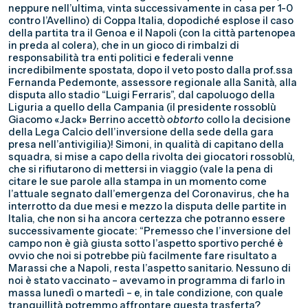
neppure nell’ultima, vinta successivamente in casa per 1-0
contro l’Avellino) di Coppa Italia, dopodiché esplose il caso
della partita tra il Genoa e il Napoli (con la città partenopea
in preda al colera), che in un gioco di rimbalzi di
responsabilità tra enti politici e federali venne
incredibilmente spostata, dopo il veto posto dalla prof.ssa
Fernanda Pedemonte, assessore regionale alla Sanità, alla
disputa allo stadio “Luigi Ferraris”, dal capoluogo della
Liguria a quello della Campania (il presidente rossoblù
Giacomo «Jack» Berrino accettò
obtorto
collo la decisione
della Lega Calcio dell’inversione della sede della gara
presa nell’antivigilia)! Simoni, in qualità di capitano della
squadra, si mise a capo della rivolta dei giocatori rossoblù,
che si rifiutarono di mettersi in viaggio (vale la pena di
citare le sue parole alla stampa in un momento come
l’attuale segnato dall’emergenza del Coronavirus, che ha
interrotto da due mesi e mezzo la disputa delle partite in
Italia, che non si ha ancora certezza che potranno essere
successivamente giocate: “Premesso che l’inversione del
campo non è già giusta sotto l’aspetto sportivo perché è
ovvio che noi si potrebbe più facilmente fare risultato a
Marassi che a Napoli, resta l’aspetto sanitario. Nessuno di
noi è stato vaccinato – avevamo in programma di farlo in
massa lunedì o martedì – e, in tale condizione, con quale
tranquillità potremmo affrontare questa trasferta?