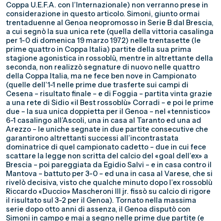
Coppa U.E.F.A. con l’Internazionale) non verranno prese in
considerazione in questo articolo. Simoni, giunto ormai
trentaduenne al Genoa neopromosso in Serie B dal Brescia,
a cui segnò la sua unica rete (quella della vittoria casalinga
per 1-0 di domenica 19 marzo 1972) nelle trentasette (le
prime quattro in Coppa Italia) partite della sua prima
stagione agonistica in rossoblù, mentre in altrettante della
seconda, non realizzò segnature di nuovo nelle quattro
della Coppa Italia, ma ne fece ben nove in Campionato
(quelle dell’1-1 nelle prime due trasferte sui campi di
Cesena – risultato finale – e di Foggia – partita vinta grazie
a una rete di Sidio «il Best rossoblù» Corradi – e poi le prime
due – la sua unica doppietta per il Genoa – nel «tennistico»
6-1 casalingo all’Ascoli, una in casa al Taranto ed una ad
Arezzo – le uniche segnate in due partite consecutive che
garantirono altrettanti successi all’incontrastata
dominatrice di quel campionato cadetto – due in cui fece
scattare la legge non scritta del calcio del «goal dell’ex» a
Brescia – poi pareggiata da Egidio Salvi – e in casa contro il
Mantova – battuto per 3-0 – ed una in casa al Varese, che si
rivelò decisiva, visto che qualche minuto dopo l’ex rossoblù
Riccardo «Duccio» Mascheroni III jr. fissò su calcio di rigore
il risultato sul 3-2 per il Genoa). Tornato nella massima
serie dopo otto anni di assenza, il Genoa disputò con
Simoni in campo e mai a segno nelle prime due partite (e