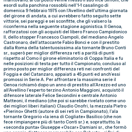
mantovano, al cui posto venne messo il suo vice Simoni, che
esordì sulla panchina rossoblù nell’1-1 casalingo di
domenica 9 febbraio 1975 con l’Avellino dell’ultima giornata
del girone di andata, a cui avrebbero fatto seguito sette
vittorie, sei pareggi e sei sconfitte, che gli valsero la
riconferma nella seguente stagione agonistica. Il Genoa,
rafforzatosi con gli acquisti del libero Franco Campidonico
II, dello stopper Francesco Ciampoli, del mediano Angelo
Castronaro, dell’attaccante Fabio Bonci e con il prestito
dalla Roma della talentuosissima ala tornante Bruno Conti
sr., superò per miglior differenza reti a parità di punti
rispetto al Como il girone eliminatorio di Coppa Italia e fu
nelle posizioni di testa per tutto il Campionato, concluso al
primo posto per miglior differenza reti nei confronti del
Foggia e del Catanzaro, appaiati a 45 punti ed anch’essi
promossi in Serie A. Per affrontare la massima serie il
Genoa richiamò dopo un anno di prestito all’Arezzo ed uno
all’Avellino l’esperto terzino Antonio Maggioni, acquistò il
difensore laterale Felice Secondini e centrale Antonio
Matteoni, il mediano (che poi si sarebbe rivelato come uno
dei migliori liberi italiani) Claudio Onofri, la mezzala Pietro
«Pierino» Ghetti (autore di sei reti in Campionato), l’ala
tornante Gregorio «la iena di Cogliate» Basilico (che non
fece rimpiangere più di tanto Conti sr.) e, soprattutto, la
«seconda punta» Giuseppe «Oscar» Damiani sr., che formò