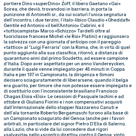
portiere Dino «superDino» Zoff, il libero Gaetano «Gai»
Scirea, che deviò, trovandosi in barriera, in porta la
punizione di Antonelli sr., da cui scaturì l’unica segnatura
dell’incontro, i due terzini, l’italo-libico Claudio «Gheddafi»
Gentile ed Antonio «il bell’Antonio» Cabrini, e il
«tuttocampista» Marco «Schizzo» Tardelli oltre al
fuoriclasse francese Michel «le Roi» Platini) e raggiunsero
la salvezza con una giornata d’anticipo con il pareggio
«tattico» al “Luigi Ferraris” con la Roma, che, in virtù di quel
punto aggiunto alla sua classifica, ritornò, a distanza di
quarantuno anni dal primo Scudetto, ad essere campione
d’Italia. Dopo aver aspettato per un anno Vandereycken,
durante il quale venne impiegato per 45 minuti in Coppa
Italia e per 137 in Campionato, la dirigenza e Simoni
decisero sciaguratamente di liberarsene, quando il belga
era guarito, per timore che non potesse essere impiegato e
di sostituirlo con l’inconsistente brasiliano Francisco
Chagas Eloia «Eloi». Le cessioni di Pasquale Iachini e ad
ottobre di Giuliano Fiorini e i non compensativi acquisti
dall’Internazionale dello stopper Nazzareno Canuti e
dell’ala tornante Roberto Bergamaschi furono alla base di
un Campionato sciagurato del Genoa (anche per i favori
arbitrali, in particolare del signor Pietro D’Elia di Salerno,
alla Lazio, che si vide da lui concedere due rigori
«salvavita» nello «scontro diretto» contro il Genoa, vinto