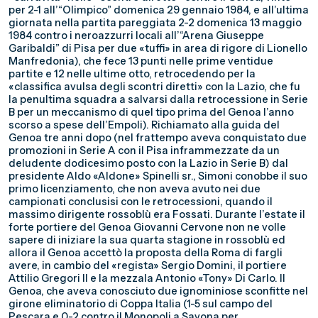
per 2-1 all’“Olimpico” domenica 29 gennaio 1984, e all’ultima
giornata nella partita pareggiata 2-2 domenica 13 maggio
1984 contro i neroazzurri locali all’“Arena Giuseppe
Garibaldi” di Pisa per due «tuffi» in area di rigore di Lionello
Manfredonia), che fece 13 punti nelle prime ventidue
partite e 12 nelle ultime otto, retrocedendo per la
«classifica avulsa degli scontri diretti» con la Lazio, che fu
la penultima squadra a salvarsi dalla retrocessione in Serie
B per un meccanismo di quel tipo prima del Genoa l’anno
scorso a spese dell’Empoli). Richiamato alla guida del
Genoa tre anni dopo (nel frattempo aveva conquistato due
promozioni in Serie A con il Pisa inframmezzate da un
deludente dodicesimo posto con la Lazio in Serie B) dal
presidente Aldo «Aldone» Spinelli sr., Simoni conobbe il suo
primo licenziamento, che non aveva avuto nei due
campionati conclusisi con le retrocessioni, quando il
massimo dirigente rossoblù era Fossati. Durante l’estate il
forte portiere del Genoa Giovanni Cervone non ne volle
sapere di iniziare la sua quarta stagione in rossoblù ed
allora il Genoa accettò la proposta della Roma di fargli
avere, in cambio del «regista» Sergio Domini, il portiere
Attilio Gregori II e la mezzala Antonio «Tony» Di Carlo. Il
Genoa, che aveva conosciuto due ignominiose sconfitte nel
girone eliminatorio di Coppa Italia (1-5 sul campo del
Pescara e 0-2 contro il Monopoli a Savona per