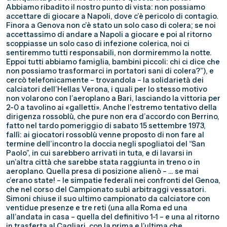
Abbiamo ribadito il nostro punto di vista: non possiamo
accettare di giocare a Napoli, dove c’è pericolo di contagio.
Finora a Genova non c’è stato un solo caso di colera; se noi
accettassimo di andare a Napoli a giocare e poi al ritorno
scoppiasse un solo caso di infezione colerica, noi ci
sentiremmo tutti responsabili, non dormiremmo la notte.
Eppoi tutti abbiamo famiglia, bambini piccoli: chi ci dice che
non possiamo trasformarci in portatori sani di colera?”), e
cercò telefonicamente – trovandola – la solidarietà dei
calciatori dell’Hellas Verona, i quali per lo stesso motivo
non volarono con l’aeroplano a Bari, lasciando la vittoria per
2-0 a tavolino ai «galletti». Anche l’estremo tentativo della
dirigenza rossoblù, che pure non era d’accordo con Berrino,
fatto nel tardo pomeriggio di sabato 15 settembre 1973,
fallì: ai giocatori rossoblù venne proposto di non fare al
termine dell’incontro la doccia negli spogliatoi del “San
Paolo”, in cui sarebbero arrivati in tuta, e di lavarsi in
un’altra città che sarebbe stata raggiunta in treno o in
aeroplano. Quella presa di posizione alienò – … se mai
c’erano state! – le simpatie federali nei confronti del Genoa,
che nel corso del Campionato subì arbitraggi vessatori.
Simoni chiuse il suo ultimo campionato da calciatore con
ventidue presenze e tre reti (una alla Roma ed una
all’andata in casa – quella del definitivo 1-1 – e una al ritorno
in trasferta al Cagliari, con la prima e l’ultima che