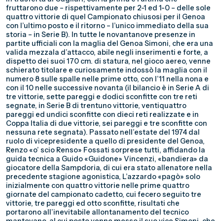
fruttarono due – rispettivamente per 2-1 ed 1-0 – delle sole
quattro vittorie di quel Campionato chiusosi per il Genoa
con l’ultimo posto e il ritorno – l’unico immediato della sua
storia – in Serie B). In tutte le novantanove presenze in
partite ufficiali con la maglia del Genoa Simoni, che era una
valida mezzala d’attacco, abile negli inserimenti e forte, a
dispetto dei suoi 170 cm. di statura, nel gioco aereo, venne
schierato titolare e curiosamente indossò la maglia con il
numero 8 sulle spalle nelle prime otto, con l’11 nella nona e
con il 10 nelle successive novanta (il bilancio è in Serie A di
tre vittorie, sette pareggi e dodici sconfitte con tre reti
segnate, in Serie B di trentuno vittorie, ventiquattro
pareggi ed undici sconfitte con dieci reti realizzate e in
Coppa Italia di due vittorie, sei pareggi e tre sconfitte con
nessuna rete segnata). Passato nell’estate del 1974 dal
ruolo di vicepresidente a quello di presidente del Genoa,
Renzo «o’ scio Renso» Fossati sorprese tutti, affidando la
guida tecnica a Guido «Guidone» Vincenzi, «bandiera» da
giocatore della Sampdoria, di cui era stato allenatore nella
precedente stagione agonistica, L’azzardo «pagò» solo
inizialmente con quattro vittorie nelle prime quattro
giornate del campionato cadetto, cui fecero seguito tre
vittorie, tre pareggi ed otto sconfitte, risultati che
portarono all’inevitabile allontanamento del tecnico