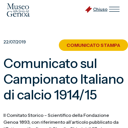
Chiuso
Vai
al
22/07/2019
COMUNICATO STAMPA
contenuto
principale
Comunicato sul
Campionato Italiano
di calcio 1914/15
Il Comitato Storico – Scientifico della Fondazione
Genoa 1893, con riferimento all’articolo pubblicato da