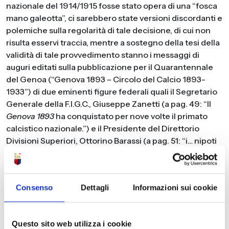
nazionale del 1914/1915 fosse stato opera di una “fosca
mano galeotta”, ci sarebbero state versioni discordanti e
polemiche sulla regolarità di tale decisione, di cui non
risulta esservi traccia, mentre a sostegno della tesi della
validità di tale provvedimento stanno i messaggi di
auguri editati sulla pubblicazione per il Quarantennale
del Genoa (“Genova 1893 – Circolo del Calcio 1893-
1933”) di due eminenti figure federali quali il Segretario
Generale della F.I.G.C., Giuseppe Zanetti (a pag. 49: “Il
Genova 1893
ha conquistato per nove volte il primato
calcistico nazionale.”) e il Presidente del Direttorio
Divisioni Superiori, Ottorino Barassi (a pag. 51: “i… nipoti
saranno degni dei loro predecessori che seppero
conquistare nove campionati al
Genoa
!”), nonché la
dichiarazione, non senza rammarico,
Consenso
Dettagli
Informazioni sui cookie
dell’autorevolissimo Vittorio Pozzo allenatore del Torino
nel 1915 e, dunque, direttamente parte in causa, futuro
C.U. della Nazionale bi – campione del mondo e
Questo sito web utilizza i cookie
olimpionica, su “Il Calcio Illustrato” del 15 settembre