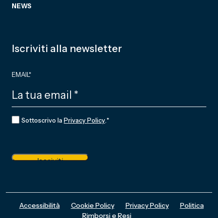
NEWS
Iscriviti alla newsletter
EMAIL
*
CONSENSO
*
Sottoscrivo la
Privacy Policy
.
*
Iscriviti
Accessibilità
Cookie Policy
Privacy Policy
Politica
Rimborsi e Resi