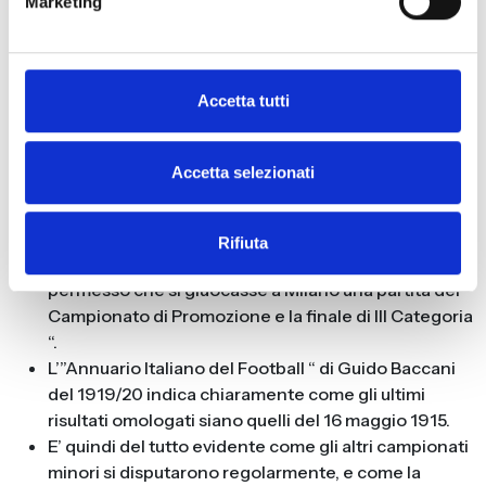
giornata dal termine “deve essere ormai
Marketing
considerata, secondo la logica e la giustizia, come
definitiva “. Nell’articolo si scrive come il “deliberato
di sospendere i due matches pel Campionato di I
Accetta tutti
Categoria che dovevano svolgersi oggi a Milano e
Genova “. Lo stesso quotidiano evidenzia come
furono disputate le partite del Campionato di
Accetta selezionati
Promozione, in Lombardia ed in Piemonte, e quella
del Campionato di III Categoria.
La rivista “Il Football “chiede espressamente alla
Rifiuta
FIGC “di avere una spiegazione del perché si è
permesso che si giuocasse a Milano una partita del
Campionato di Promozione e la finale di III Categoria
“.
L’”Annuario Italiano del Football “ di Guido Baccani
del 1919/20 indica chiaramente come gli ultimi
risultati omologati siano quelli del 16 maggio 1915.
E’ quindi del tutto evidente come gli altri campionati
minori si disputarono regolarmente, e come la