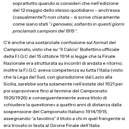
soprattutto quando si consideri che nell’edizione
del 12 maggio dello stesso quotidiano – anch’essa
(casualmente?) non citata – si scrive chiaramente
come siano stati “
i genovesi, soltanto in questi giorni
proclamati campioni del 1915
“.
C’è anche una sostanziale confusione sul
format
del
Campionato, visto che su “Il Calcio” Bollettino ufficiale
della F.I.G.C del 15 ottobre 1914 si legge che la Finale
Nazionale era strutturata su incontri di andata e ritorno;
inoltre la F.I.G.C. aveva competenza su tutta l’Italia (visto
che la Lega del Sud, con giurisdizione dal Lazio alla
Sicilia, sarebbe sorta solamente nell’estate del 1921 per
poi sopravvivere fino al termine del Campionato
1925/1926) e conseguentemente aveva titolo di
«chiudere la questione» a quattro anni di distanza dalla
sospensione del Campionato Italiano 1914/1915,
assegnando “a tavolino” il titolo a chi in quel frangente si
era trovato in testa al Girone Finale dell’Italia