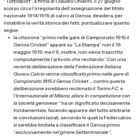
“Tuttosport”, a firma di Claudio Chiarini, il 27 giugno
scorso circa l’irregolarità dell’assegnazione del titolo
nazionale 1914/1915 di calcio al Genoa, desidera, per
ristabilire la verità storica dei fatti, puntualizzare quanto
segue:
la citazione “primo nelle gare di Campionato 1915 il
Genoa Cricket” appare su “La Stampa” non il 19
maggio 1919, ma il 9; inoltre, non viene trascritto
compiutamente l’articolo che recitando “
Con una
recente deliberazione della Federazione Italiana
Giuoco Calcio venne classificato primo nelle gare di
Campionato 1915 il Genoa Cricket … contro questa
deliberazione avrebbero reclamato il Torino F.C. e
l’Internazionale di Milano, allora in competizione con
la società genovese
“ ha un significato decisamente
fondamentale, facendo apparire del tutto arbitrarie
le conclusioni laziali, secondo le quali la Federcalcio
si sarebbe limitata a classificare il Genoa primo
“
esclusivamente nel girone Settentrionale
“,