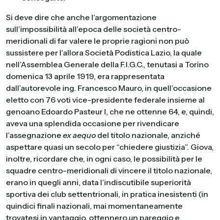
Si deve dire che anche l’argomentazione
sull’impossibilità all’epoca delle società centro-
meridionali di far valere le proprie ragioni non può
sussistere per l’allora Società Podistica Lazio, la quale
nell’Assemblea Generale della F.I.G.C., tenutasi a Torino
domenica 13 aprile 1919, era rappresentata
dall’autorevole ing. Francesco Mauro, in quell’occasione
eletto con 76 voti vice-presidente federale insieme al
genoano Edoardo Pasteur I, che ne ottenne 64, e, quindi,
aveva una splendida occasione per rivendicare
l’assegnazione
ex aequo
del titolo nazionale, anziché
aspettare quasi un secolo per “chiedere giustizia”. Giova,
inoltre, ricordare che, in ogni caso, le possibilità per le
squadre centro-meridionali di vincere il titolo nazionale,
erano in quegli anni, data l’indiscutibile superiorità
sportiva dei club settentrionali, in pratica inesistenti (in
quindici finali nazionali, mai momentaneamente
trovatesi in vantaggio, ottennero un pareggio e